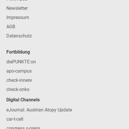
Newsletter
Impressum
AGB
Datenschutz
Fortbildung
diePUNKTE:on
apo-campus
check-innere
check-onko
Digital Channels
eJournal: Austrian Atopy Update
car-t-cell
congress x-press