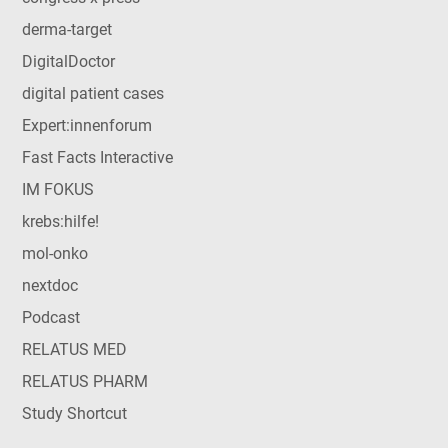
derma-target
DigitalDoctor
digital patient cases
Expert:innenforum
Fast Facts Interactive
IM FOKUS
krebs:hilfe!
mol-onko
nextdoc
Podcast
RELATUS MED
RELATUS PHARM
Study Shortcut