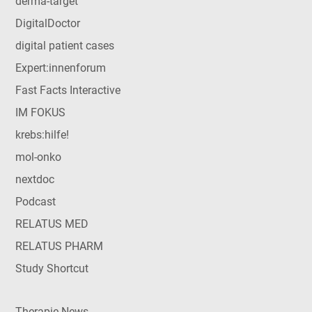
derma-target
DigitalDoctor
digital patient cases
Expert:innenforum
Fast Facts Interactive
IM FOKUS
krebs:hilfe!
mol-onko
nextdoc
Podcast
RELATUS MED
RELATUS PHARM
Study Shortcut
Therapie News