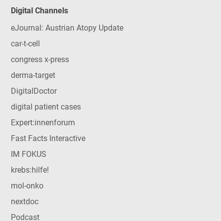
Digital Channels
eJournal: Austrian Atopy Update
car-t-cell
congress x-press
derma-target
DigitalDoctor
digital patient cases
Expert:innenforum
Fast Facts Interactive
IM FOKUS
krebs:hilfe!
mol-onko
nextdoc
Podcast