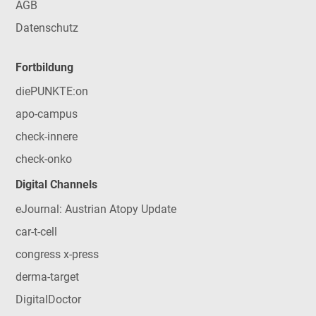
AGB
Datenschutz
Fortbildung
diePUNKTE:on
apo-campus
check-innere
check-onko
Digital Channels
eJournal: Austrian Atopy Update
car-t-cell
congress x-press
derma-target
DigitalDoctor