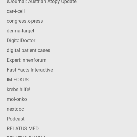
eJournal: Austrian Atopy Update
car-t-cell
congress x-press
derma-target
DigitalDoctor
digital patient cases
Expert:innenforum
Fast Facts Interactive
IM FOKUS
krebs:hilfe!
mol-onko
nextdoc
Podcast
RELATUS MED