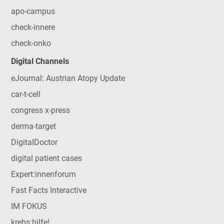
apo-campus
check-innere
check-onko
Digital Channels
eJournal: Austrian Atopy Update
car-t-cell
congress x-press
derma-target
DigitalDoctor
digital patient cases
Expert:innenforum
Fast Facts Interactive
IM FOKUS
krebs:hilfe!