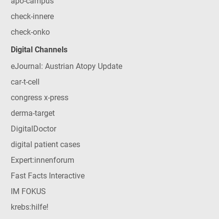
apo-campus
check-innere
check-onko
Digital Channels
eJournal: Austrian Atopy Update
car-t-cell
congress x-press
derma-target
DigitalDoctor
digital patient cases
Expert:innenforum
Fast Facts Interactive
IM FOKUS
krebs:hilfe!