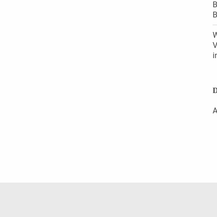
B
B
W
V
i
D
A