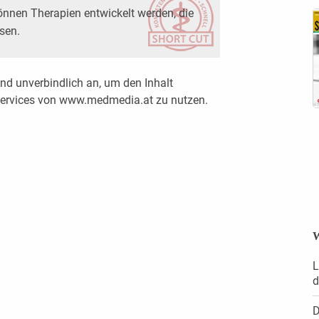
nnen Therapien entwickelt werden, die
sen.
nd unverbindlich an, um den Inhalt
 Services von www.medmedia.at zu nutzen.
W
L
d
D