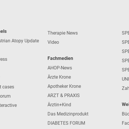
nels
Therapie News
SP
strian Atopy Update
Video
SP
SP
Fachmedien
ress
SPE
AHOP-News
SP
Ärzte Krone
UN
Apotheker Krone
nt cases
Zah
ARZT & PRAXIS
forum
Wei
Ärztin+Kind
teractive
Das Medizinprodukt
Büc
DIABETES FORUM
Fac