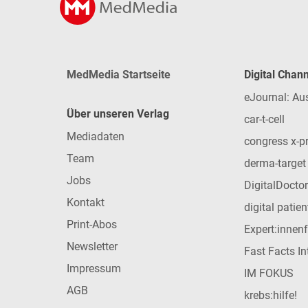
MedMedia Startseite
Digital Chan
eJournal: Au
Über unseren Verlag
car-t-cell
Mediadaten
congress x-p
Team
derma-target
Jobs
DigitalDoctor
Kontakt
digital patie
Print-Abos
Expert:innen
Newsletter
Fast Facts In
Impressum
IM FOKUS
AGB
krebs:hilfe!