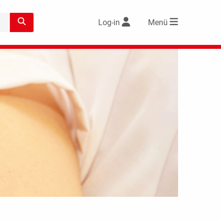
Log-in
Menü