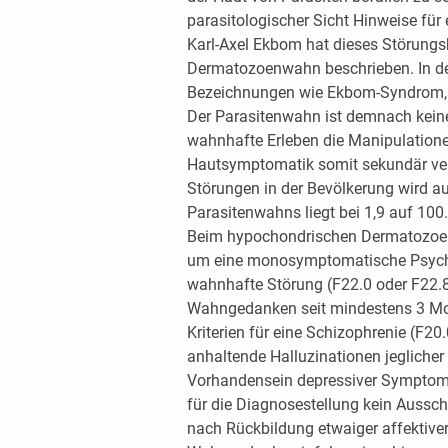
parasitologischer Sicht Hinweise für 
Karl-Axel Ekbom hat dieses Störung
Dermatozoenwahn beschrieben. In der 
Bezeichnungen wie Ekbom-Syndrom, ta
Der Parasitenwahn ist demnach keine
wahnhafte Erleben die Manipulatione
Hautsymptomatik somit sekundär ver
Störungen in der Bevölkerung wird au
Parasitenwahns liegt bei 1,9 auf 100
Beim hypochondrischen Dermatozoenw
um eine monosymptomatische Psycho
wahnhafte Störung (F22.0 oder F22.8)
Wahngedanken seit mindestens 3 Mon
Kriterien für eine Schizophrenie (F20.
anhaltende Halluzinationen jegliche
Vorhandensein depressiver Symptome 
für die Diagnosestellung kein Auss
nach Rückbildung etwaiger affektive