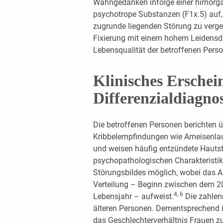
Wahngedanken infolge einer hirnorg
psychotrope Substanzen (F1x.5) auf,
zugrunde liegenden Störung zu verge
Fixierung mit einem hohem Leidensd
Lebensqualität der betroffenen Perso
Klinisches Erschei
Differenzialdiagno
Die betroffenen Personen berichten ü
Kribbelempfindungen wie Ameisenlau
und weisen häufig entzündete Hautst
psychopathologischen Charakteristika
Störungsbildes möglich, wobei das Al
Verteilung – Beginn zwischen dem 20
4, 6
Lebensjahr – aufweist.
Die zahlen
älteren Personen. Dementsprechend i
das Geschlechterverhältnis Frauen zu 