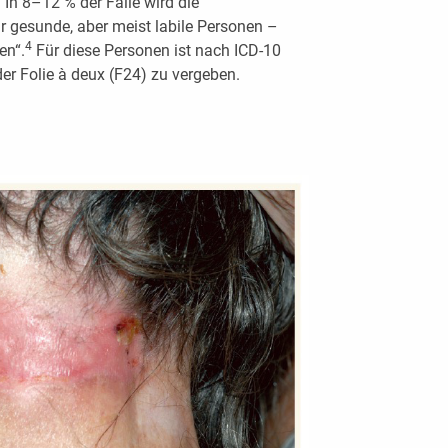
In 8–12 % der Fälle wird die
 gesunde, aber meist labile Personen –
4
en“.
Für diese Personen ist nach ICD-10
er Folie à deux (F24) zu vergeben.