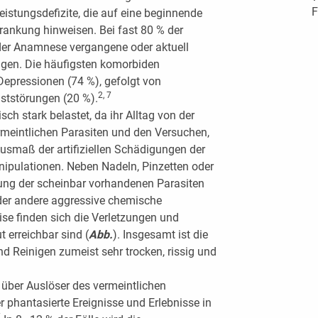
F
eistungsdefizite, die auf eine beginnende
krankung hinweisen. Bei fast 80 % der
 der Anamnese vergangene oder aktuell
ngen. Die häufigsten komorbiden
Depressionen (74 %), gefolgt von
2, 7
tstörungen (20 %).
ch stark belastet, da ihr Alltag von der
rmeintlichen Parasiten und den Versuchen,
Ausmaß der artifiziellen Schädigungen der
nipulationen. Neben Nadeln, Pinzetten oder
ung der scheinbar vorhandenen Parasiten
er andere aggressive chemische
se finden sich die Verletzungen und
t erreichbar sind (
Abb.
). Insgesamt ist die
d Reinigen zumeist sehr trocken, rissig und
über Auslöser des vermeintlichen
er phantasierte Ereignisse und Erlebnisse in
7