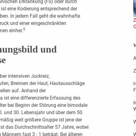
anischen Erkrankung (F0) oder durch
 ist eine Kodierung entsprechend der
ben. In jedem Fall geht die wahnhafte
Z
ruck und einer eingeschränkten
O
5
nen einher.
W
nungsbild und
se
A
Z
ber intensiven Juckreiz,
fen, Brennen der Haut, Hautausschläge
H
F
ellen auf. Anhand der
 ist eine differenzierte Erfassung des
I
ter bei Beginn der Störung eine bimodale
W
. und 30. Lebensjahr und über dem 50.
mäßig weit größere Gruppe ist jene der
W
st das Durchschnittsalter 57 Jahre, wobei
Männern fast 3 : 1 beträgt. Bei älteren
W