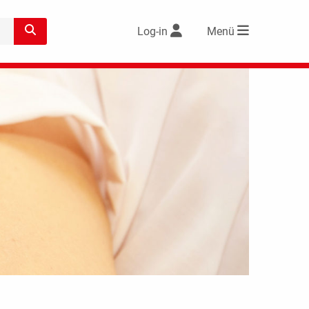
Log-in
Menü