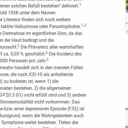
1
einen solchen Befall bestehen“ definiert.
sbild 1938 unter dem Namen
Literatur finden sich noch weitere
1, 2
ktile Halluzinose oder Para­sitophobie.
 Dermatose im eigentlichen Sinn, da das
n der Haut bedingt und die
2
ursacht.
Die Prävalenz aller wahnhaften
2
f ca. 0,03 % geschätzt.
Die Inzidenz des
3
.000 Personen pro Jahr.
ahn handelt sich in den meisten Fällen
se, die nach ICD-10 als anhaltende
 zu kodieren ist, wenn 1) die
aten bestehen, 2) die allgemeinen
0-F20.3 G1) nicht erfüllt sind und 3) andere
r Sinnesmodalität nicht vorkommen. Das
bzw. einer depressiven Episode (F32) ist
chlussgrund, wenn die Wahngedanken auch
r Symptome weiter bestehen. Treten die