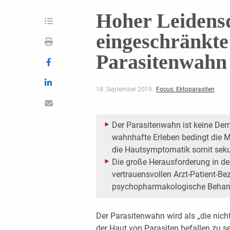
Hoher Leidens
eingeschränkte
Parasitenwahn
18. September 2019
Focus: Ektoparasiten
Der Parasitenwahn ist keine Der
wahnhafte Erleben bedingt die M
die Hautsymptomatik somit seku
Die große Herausforderung in de
vertrauensvollen Arzt-Patient-Be
psychopharmakologische Behandl
Der Parasitenwahn wird als „die nicht 
der Haut von Parasiten befallen zu s