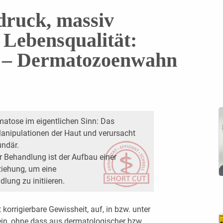
druck, massiv
 Lebensqualität:
 – Dermatozoenwahn
matose im eigentlichen Sinn: Das
anipulationen der Haut und verursacht
ndär.
r Behandlung ist der Aufbau einer
ziehung, um eine
ung zu initiieren.
korrigierbare Gewissheit, auf, in bzw. unter
ein, ohne dass aus dermatologischer bzw.