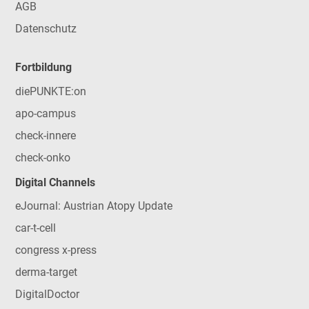
AGB
Datenschutz
Fortbildung
diePUNKTE:on
apo-campus
check-innere
check-onko
Digital Channels
eJournal: Austrian Atopy Update
car-t-cell
congress x-press
derma-target
DigitalDoctor