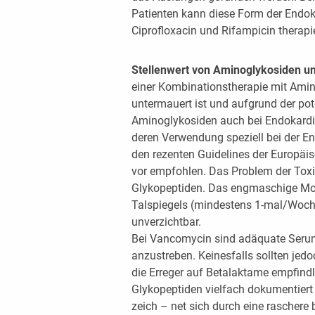
Patienten kann diese Form der Endok
Ciprofloxacin und Rifampicin therapi
Stellenwert von Aminoglykosiden u
einer Kombinationstherapie mit Amin
untermauert ist und aufgrund der pote
Aminoglykosiden auch bei Endokarditi
deren Verwendung speziell bei der E
den rezenten Guidelines der Europäis
vor empfohlen. Das Problem der Toxizi
Glykopeptiden. Das engmaschige Mon
Talspiegels (mindestens 1-mal/Woche
unverzichtbar.
Bei Vancomycin sind adäquate Seru
anzustreben. Keinesfalls sollten je
die Erreger auf Betalaktame empfindli
Glykopeptiden vielfach dokumentiert
zeich – net sich durch eine raschere 