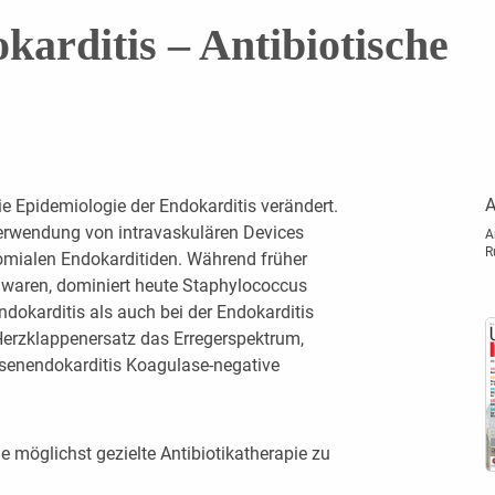
karditis – Antibiotische
A
ie Epidemiologie der Endokarditis verändert.
Verwendung von intravaskulären Devices
A
R
mialen Endokarditiden. Während früher
r waren, dominiert heute Staphylococcus
dokarditis als auch bei der Endokarditis
rzklappenersatz das Erregerspektrum,
senendokarditis Koagulase-negative
e möglichst gezielte Antibiotikatherapie zu