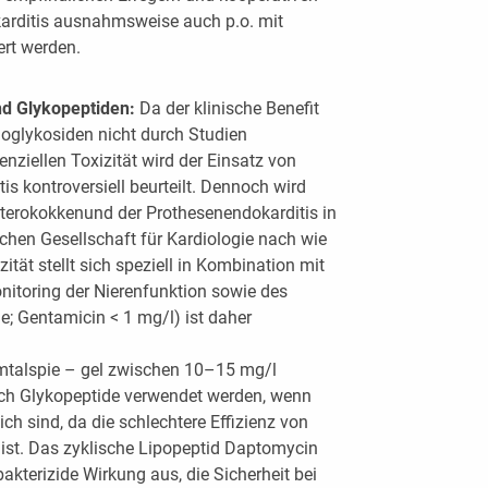
arditis ausnahmsweise auch p.o. mit
ert werden.
nd Glykopeptiden:
Da der klinische Benefit
oglykosiden nicht durch Studien
nziellen Toxizität wird der Einsatz von
s kontroversiell beurteilt. Dennoch wird
nterokokkenund der Prothesenendokarditis in
chen Gesellschaft für Kardiologie nach wie
tät stellt sich speziell in Kombination mit
itoring der Nierenfunktion sowie des
; Gentamicin < 1 mg/l) ist daher
mtalspie – gel zwischen 10–15 mg/l
doch Glykopeptide verwendet werden, wenn
ch sind, da die schlechtere Effizienz von
 ist. Das zyklische Lipopeptid Daptomycin
bakterizide Wirkung aus, die Sicherheit bei