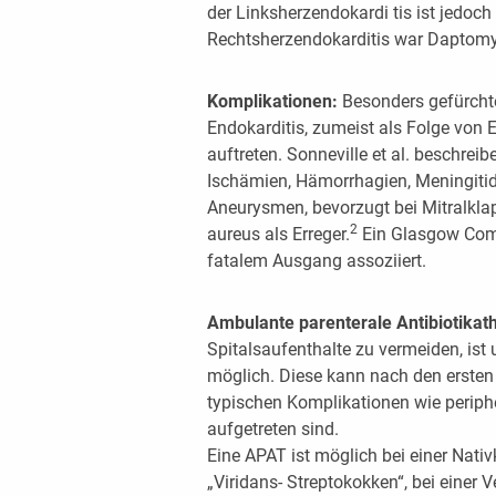
der Linksherzendokardi tis ist jedoch
Rechtsherzendokarditis war Daptomyc
Komplikationen:
Besonders gefürcht
Endokarditis, zumeist als Folge von E
auftreten. Sonneville et al. beschreib
Ischämien, Hämorrhagien, Meningiti
Aneurysmen, bevorzugt bei Mitralkl
2
aureus als Erreger.
Ein Glasgow Coma
fatalem Ausgang assoziiert.
Ambulante parenterale Antibiotikat
Spitalsaufenthalte zu vermeiden, is
möglich. Diese kann nach den erste
typischen Komplikationen wie periph
aufgetreten sind.
Eine APAT ist möglich bei einer Nati
„Viridans- Streptokokken“, bei einer