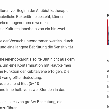
turen vor Beginn der Antibiotikatherapie.
K
nuierliche Bakteriämie besteht, können
fiebern abgenommen werden.
se Kulturen innerhalb von ein bis zwei
lte der Versuch unternommen werden, durch
und eine längere Bebrütung die Sensitivität
thesenendokarditis sollte Blut nicht aus dem
W
, um eine Kontamination mit Hautkeimen
A
ne Punktion der Kubitalvene erfolgen. Die
F
t von größter Bedeutung.
 ausreichend Blut (5–10
I
 und innerhalb von zwei Stunden in das
I
stik ist es von großer Bedeutung, die
I
anzuführen.