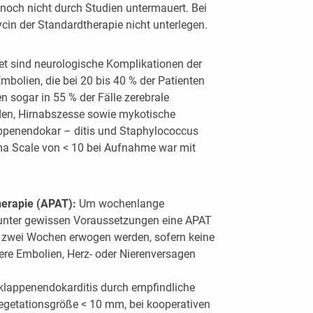
 noch nicht durch Studien untermauert. Bei
in der Standardtherapie nicht unterlegen.
et sind neurologische Komplikationen der
mbolien, die bei 20 bis 40 % der Patienten
en sogar in 55 % der Fälle zerebrale
den, Hirnabszesse sowie mykotische
appenendokar – ditis und Staphylococcus
 Scale von < 10 bei Aufnahme war mit
herapie (APAT):
Um wochenlange
t unter gewissen Voraussetzungen eine APAT
n zwei Wochen erwogen werden, sofern keine
ere Embolien, Herz- oder Nierenversagen
vklappenendokarditis durch empfindliche
 Vegetationsgröße < 10 mm, bei kooperativen