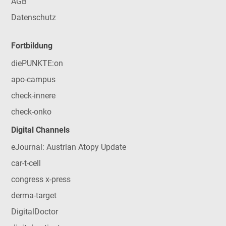
AGB
Datenschutz
Fortbildung
diePUNKTE:on
apo-campus
check-innere
check-onko
Digital Channels
eJournal: Austrian Atopy Update
car-t-cell
congress x-press
derma-target
DigitalDoctor