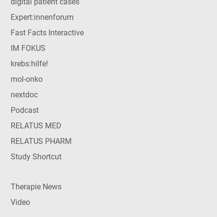
digital patient cases
Expert:innenforum
Fast Facts Interactive
IM FOKUS
krebs:hilfe!
mol-onko
nextdoc
Podcast
RELATUS MED
RELATUS PHARM
Study Shortcut
Therapie News
Video