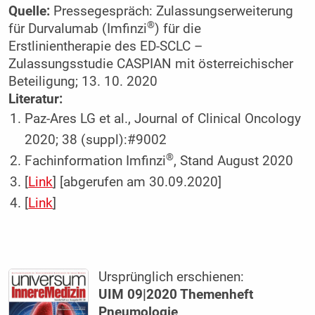
Quelle:
Pressegespräch: Zulassungserweiterung
®
für Durvalumab (Imfinzi
) für die
Erstlinientherapie des ED-SCLC –
Zulassungsstudie CASPIAN mit österreichischer
Beteiligung; 13. 10. 2020
Literatur:
Paz-Ares LG et al., Journal of Clinical Oncology
2020; 38 (suppl):#9002
®
Fachinformation Imfinzi
, Stand August 2020
[
Link
] [abgerufen am 30.09.2020]
[
Link
]
Ursprünglich erschienen:
UIM 09|2020 Themenheft
Pneumologie