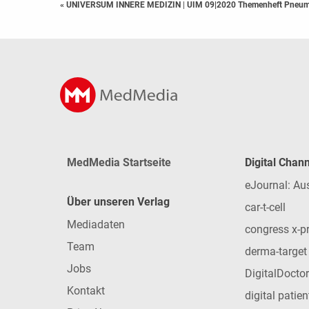
« UNIVERSUM INNERE MEDIZIN
|
UIM 09|2020 Themenheft Pneum
MedMedia Startseite
Digital Chan
eJournal: Au
Über unseren Verlag
car-t-cell
Mediadaten
congress x-p
Team
derma-target
Jobs
DigitalDoctor
Kontakt
digital patie