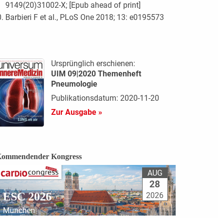
9149(20)31002-X; [Epub ahead of print]
Barbieri F et al., PLoS One 2018; 13: e0195573
Ursprünglich erschienen:
UIM 09|2020 Themenheft
Pneumologie
Publikationsdatum: 2020-11-20
Zur Ausgabe »
ommendender Kongress
AUG
28
ESC 2026
2026
München