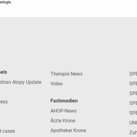
ologie
nels
Therapie News
SP
strian Atopy Update
Video
SP
SP
Fachmedien
ress
SPE
AHOP-News
SP
Ärzte Krone
UN
Apotheker Krone
nt cases
Zah