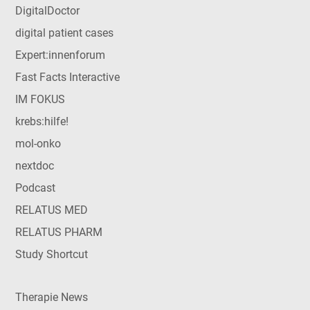
DigitalDoctor
digital patient cases
Expert:innenforum
Fast Facts Interactive
IM FOKUS
krebs:hilfe!
mol-onko
nextdoc
Podcast
RELATUS MED
RELATUS PHARM
Study Shortcut
Therapie News