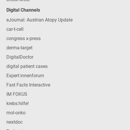
Digital Channels
eJournal: Austrian Atopy Update
car-t-cell
congress x-press
derma-target
DigitalDoctor
digital patient cases
Expert:innenforum
Fast Facts Interactive
IM FOKUS
krebs:hilfe!
mol-onko
nextdoc