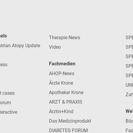
nels
Therapie News
SP
strian Atopy Update
Video
SP
SP
Fachmedien
ress
SPE
AHOP-News
SP
Ärzte Krone
UN
Apotheker Krone
nt cases
Zah
ARZT & PRAXIS
forum
Wei
Ärztin+Kind
teractive
Das Medizinprodukt
Büc
DIABETES FORUM
Fac