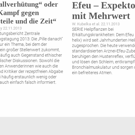
Efeu – Expekt
allverhütung“ oder
Kampf gegen
mit Mehrwert
teile und die Zeit“
W. Kubelka et al. 22.11.2013
y 22.11.2013
SERIE Heilpflanzen bei
tungsbericht Zentrale
Erkältungskrankheiten: Dem Efeu
ngstagung 2013: Die „Pille danach“
helix) wird seit Jahrhunderten Hei
nur ein Thema, bei dem der
zugesprochen. Die heute verwend
ein großer Stellenwert zukommt,
standardisierten Arznei-Efeu-Zub
äufig auch Gegenstand ethischer
beruhigen den Hustenreflex, verfl
ischer Diskussionen. Sowohl die
und lösen den Schleim, entkrampf
len Anwenderinnen wie auch die
Bronchialmuskulatur und sorgen 
d Kritiker der rezeptfreien Abgabe
ein befreiteres Atmen.
i häufig erstaunlich wenig oder
auch einfach falsch informiert.