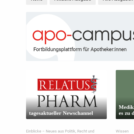
Medika
tagesaktueller Newschannel
es zu 
Einblicke – Neues aus Politik, Recht und
Wissen