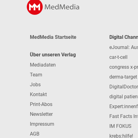
MedMedia Startseite
Digital Chan
eJournal: Au
Über unseren Verlag
car-t-cell
Mediadaten
congress x-p
Team
derma-target
Jobs
DigitalDoctor
Kontakt
digital patie
Print-Abos
Expert:innen
Newsletter
Fast Facts In
Impressum
IM FOKUS
AGB
krebs:hilfe!