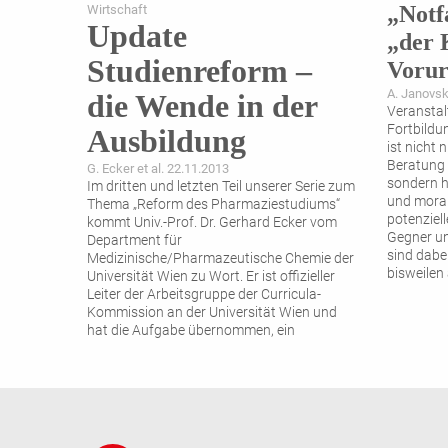
„Notf
Wirtschaft
Update
„der 
Studienreform –
Vorur
A. Janovsk
die Wende in der
Veranstal
Fortbildu
Ausbildung
ist nicht 
Beratung 
G. Ecker et al. 22.11.2013
sondern h
Im dritten und letzten Teil unserer Serie zum
und moral
Thema „Reform des Pharmaziestudiums“
potenziel
kommt Univ.-Prof. Dr. Gerhard Ecker vom
Gegner un
Department für
sind dabe
Medizinische/Pharmazeutische Chemie der
bisweilen 
Universität Wien zu Wort. Er ist offizieller
Leiter der Arbeitsgruppe der Curricula-
Kommission an der Universität Wien und
hat die Aufgabe übernommen, ein
Studienkonzept zu entwickeln, das den
heutigen gesetzlichen
Rahmenbedingungen
...