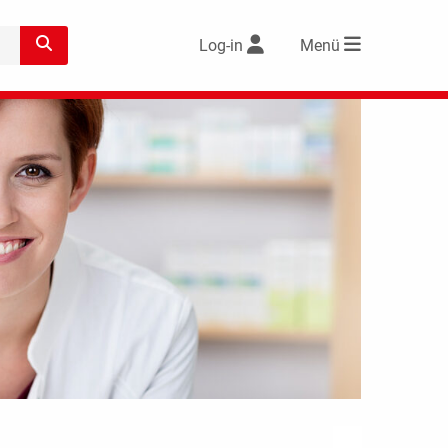
Log-in
Menü