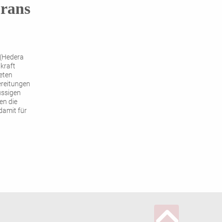
orans
 (Hedera
lkraft
eten
ereitungen
üssigen
en die
damit für