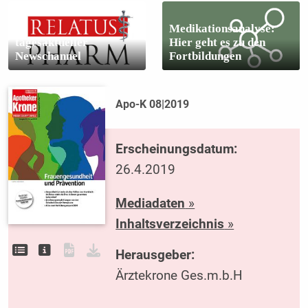
Medikationsanalyse:
tagesaktueller
Hier geht es zu den
Newschannel
Fortbildungen
Apo-K 08|2019
Erscheinungsdatum:
26.4.2019
Mediadaten
»
Inhaltsverzeichnis
»
Herausgeber:
Ärztekrone Ges.m.b.H