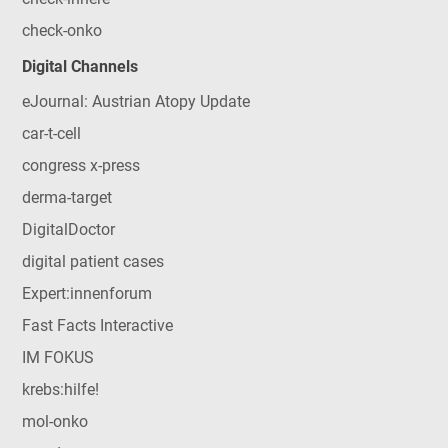
check-onko
Digital Channels
eJournal: Austrian Atopy Update
car-t-cell
congress x-press
derma-target
DigitalDoctor
digital patient cases
Expert:innenforum
Fast Facts Interactive
IM FOKUS
krebs:hilfe!
mol-onko