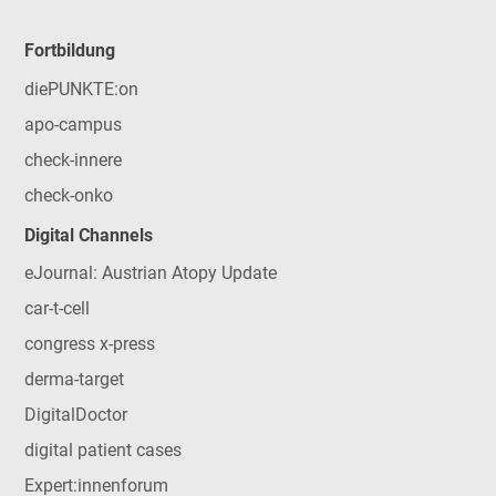
Fortbildung
diePUNKTE:on
apo-campus
check-innere
check-onko
Digital Channels
eJournal: Austrian Atopy Update
car-t-cell
congress x-press
derma-target
DigitalDoctor
digital patient cases
Expert:innenforum