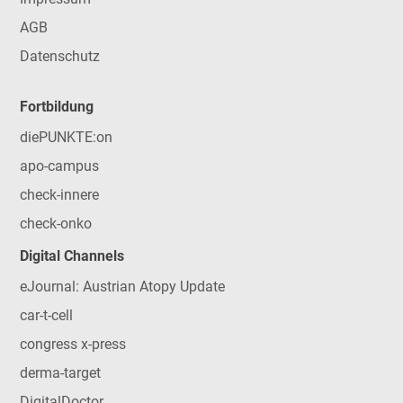
AGB
Datenschutz
Fortbildung
diePUNKTE:on
apo-campus
check-innere
check-onko
Digital Channels
eJournal: Austrian Atopy Update
car-t-cell
congress x-press
derma-target
DigitalDoctor