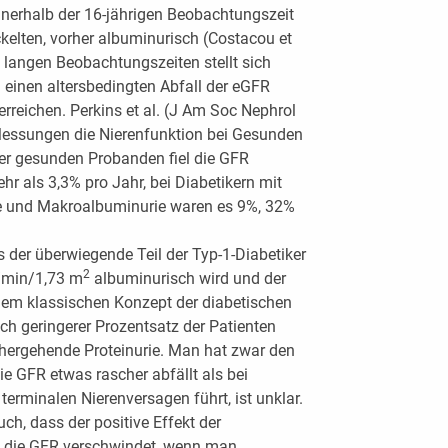
innerhalb der 16-jährigen Beobachtungszeit
kelten, vorher albuminurisch (Costacou et
t langen Beobachtungszeiten stellt sich
h einen altersbedingten Abfall der eGFR
rreichen. Perkins et al. (J Am Soc Nephrol
CMessungen die Nierenfunktion bei Gesunden
der gesunden Probanden fiel die GFR
r als 3,3% pro Jahr, bei Diabetikern mit
e und Makroalbuminurie waren es 9%, 32%
 der überwiegende Teil der Typ-1-Diabetiker
2
l/min/1,73 m
albuminurisch wird und der
dem klassischen Konzept der diabetischen
ich geringerer Prozentsatz der Patienten
hergehende Proteinurie. Man hat zwar den
ie GFR etwas rascher abfällt als bei
terminalen Nierenversagen führt, ist unklar.
ch, dass der positive Effekt der
uf die GFR verschwindet, wenn man