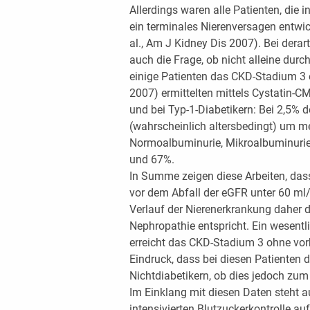
Allerdings waren alle Patienten, die 
ein terminales Nierenversagen entwic
al., Am J Kidney Dis 2007). Bei derar
auch die Frage, ob nicht alleine durc
einige Patienten das CKD-Stadium 3 e
2007) ermittelten mittels Cystatin-
und bei Typ-1-Diabetikern: Bei 2,5% 
(wahrscheinlich altersbedingt) um meh
Normoalbuminurie, Mikroalbuminuri
und 67%.
In Summe zeigen diese Arbeiten, dass
vor dem Abfall der eGFR unter 60 m
Verlauf der Nierenerkrankung daher 
Nephropathie entspricht. Ein wesentl
erreicht das CKD-Stadium 3 ohne vor
Eindruck, dass bei diesen Patienten d
Nichtdiabetikern, ob dies jedoch zum 
Im Einklang mit diesen Daten steht au
intensivierten Blutzuckerkontrolle a