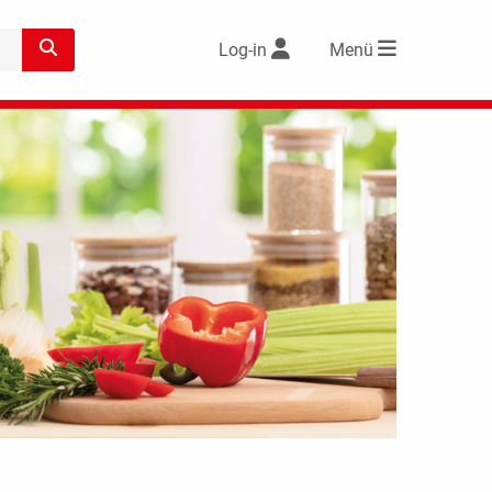
Log-in
Menü