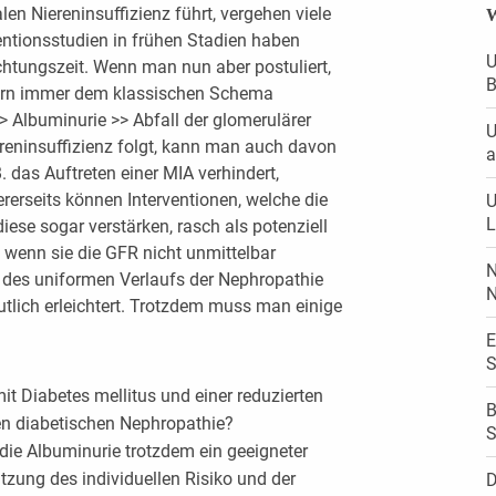
en Niereninsuffizienz führt, vergehen viele
W
entionsstudien in frühen Stadien haben
U
chtungszeit. Wenn man nun aber postuliert,
B
kern immer dem klassischen Schema
> Albuminurie >> Abfall der glomerulärer
U
iereninsuffizienz folgt, kann man auch davon
a
. das Auftreten einer MIA verhindert,
dererseits können Interventionen, welche die
U
L
iese sogar verstärken, rasch als potenziell
 wenn sie die GFR nicht unmittelbar
N
 des uniformen Verlaufs der Nephropathie
N
utlich erleichtert. Trotzdem muss man einige
E
S
mit Diabetes mellitus und einer reduzierten
B
en diabetischen Nephropathie?
S
t die Albuminurie trotzdem ein geeigneter
tzung des individuellen Risiko und der
D