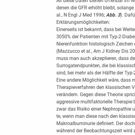
All diese Daten stehen offenbar im W
denen die GFR erhöht bleibt, solange
al., N Engl J Med 1996;
Abb. 3
). Daf
Erklärungsmöglichkeiten:
Einerseits ist bekannt, dass bei Weit
3050% der Patienten mit Typ-2-Diabe
Nierenfunktion histologisch Zeichen
(Mazzucco et al., Am J Kidney Dis 2
muss man auch akzeptieren, dass de
Surrogatendpunkten, die bei klassisc
sind, bei mehr als der Hälfte der Typ-
Eine andere Möglichkeit wäre, dass m
Therapieverfahren den klassischen 
verändern. Gegen diese Theorie sprich
aggressive multifaktorielle Therapie
zwar das Risiko einer Nephropathie 
te, wenn man diese nach den klassisch
Makroalbuminurie definiert. Der doc
während der Beobachtungszeit wird ab