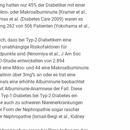
g hatten nur 45% der Diabetiker mit einer
kro- oder Makroalbuminurie (Kramer et al.,
mas et al. (Diabetes Care 2009) waren es
ung 262 von 506 Patienten (Yokohama et al.,
ch, dass bei Typ-2-Diabetikern eine
R unabhängige Risikofaktoren für
dpunkte sind (Ninomiya et al., J Am Soc
D-Studie entwickelten von 2.894
 eine Mikro- und 44 eine Makroalbuminurie.
atinin über 3mg% an oder es trat eine
jemals eine erhöhte Albuminurie beobachtet
 mit Albuminurie-Anamnese der Fall. Diese
Typ-1-Diabetes bei Typ-2-Diabetes ein
ie auch zu schweren Nierenerkrankungen
ser Form der Nephropathie sogar rascher
her Nephropathie (Ismail-Beigi et al., Kidney