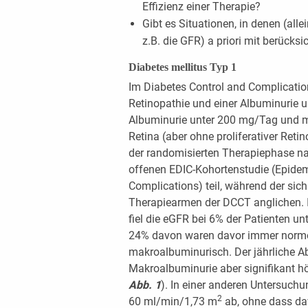
Effizienz einer Therapie?
Gibt es Situationen, in denen (all
z.B. die GFR) a priori mit berück
Diabetes mellitus Typ 1
Im Diabetes Control and Complicatio
Retinopathie und einer Albuminurie 
Albuminurie unter 200 mg/Tag und 
Retina (aber ohne proliferativer Ret
der randomisierten Therapiephase na
offenen EDIC-Kohortenstudie (Epidem
Complications) teil, während der sic
Therapiearmen der DCCT anglichen. 
fiel die eGFR bei 6% der Patienten u
24% davon waren davor immer normo
makroalbuminurisch. Der jährliche A
Makroalbuminurie aber signifikant höh
Abb. 1
). In einer anderen Untersuchu
2
60 ml/min/1,73 m
ab, ohne dass da