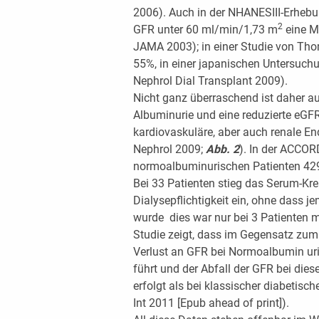
2006). Auch in der NHANESIII-Erhebun
2
GFR unter 60 ml/min/1,73 m
eine Mi
JAMA 2003); in einer Studie von Tho
55%, in einer japanischen Untersuch
Nephrol Dial Transplant 2009).
Nicht ganz überraschend ist daher au
Albuminurie und eine reduzierte eGF
kardiovaskuläre, aber auch renale En
Nephrol 2009;
Abb. 2
). In der ACCOR
normoalbuminurischen Patienten 429
Bei 33 Patienten stieg das Serum-Kre
Dialysepflichtigkeit ein, ohne dass 
wurde  dies war nur bei 3 Patienten
Studie zeigt, dass im Gegensatz zum 
Verlust an GFR bei Normoalbumin ur
führt und der Abfall der GFR bei die
erfolgt als bei klassischer diabetisc
Int 2011 [Epub ahead of print]).