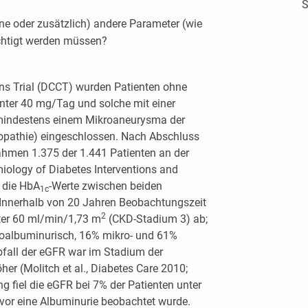
S
eine oder zusätzlich) andere Parameter (wie
sichtigt werden müssen?
ns Trial (DCCT) wurden Patienten ohne
unter 40 mg/Tag und solche mit einer
mindestens einem Mikroaneurysma der
inopathie) eingeschlossen. Nach Abschluss
hmen 1.375 der 1.441 Patienten an der
iology of Diabetes Interventions and
h die HbA
-Werte zwischen beiden
1c
Innerhalb von 20 Jahren Beobachtungszeit
2
nter 60 ml/min/1,73 m
(CKD-Stadium 3) ab;
albuminurisch, 16% mikro- und 61%
bfall der eGFR war im Stadium der
er (Molitch et al., Diabetes Care 2010;
ng fiel die eGFR bei 7% der Patienten unter
vor eine Albuminurie beobachtet wurde.