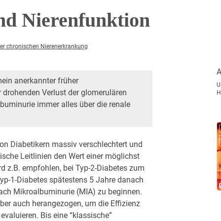
nd Nierenfunktion
der chronischen Nierenerkrankung
A
mein anerkannter früher
U
r drohenden Verlust der glomerulären
H
Albuminurie immer alles über die renale
on Diabetikern massiv verschlechtert und
nische Leitlinien den Wert einer möglichst
rd z.B. empfohlen, bei Typ-2-Diabetes zum
 Typ-1-Diabetes spätestens 5 Jahre danach
ach Mikroalbuminurie (MIA) zu beginnen.
aber auch herangezogen, um die Effizienz
 evaluieren. Bis eine “klassische”