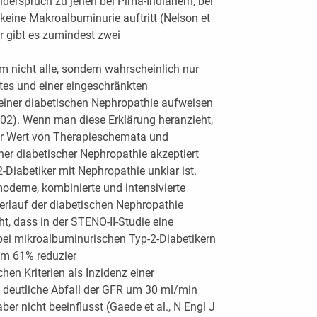
iderspruch zu jenen bei Pima-Indianern, bei
 keine Makroalbuminurie auftritt (Nelson et
ür gibt es zumindest zwei
em nicht alle, sondern wahrscheinlich nur
tes und einer eingeschränkten
 einer diabetischen Nephropathie aufweisen
002). Wenn man diese Erklärung heranzieht,
r Wert von Therapieschemata und
her diabetischer Nephropathie akzeptiert
2-Diabetiker mit Nephropathie unklar ist.
oderne, kombinierte und intensivierte
Verlauf der diabetischen Nephropathie
t, dass in der STENO-II-Studie eine
 bei mikroalbuminurischen Typ-2-Diabetikern
um 61% reduzier
en Kriterien als Inzidenz einer
h deutliche Abfall der GFR um 30 ml/min
er nicht beeinflusst (Gaede et al., N Engl J