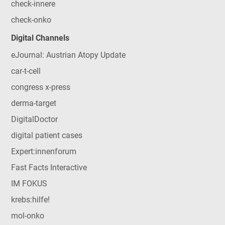
check-innere
check-onko
Digital Channels
eJournal: Austrian Atopy Update
car-t-cell
congress x-press
derma-target
DigitalDoctor
digital patient cases
Expert:innenforum
Fast Facts Interactive
IM FOKUS
krebs:hilfe!
mol-onko