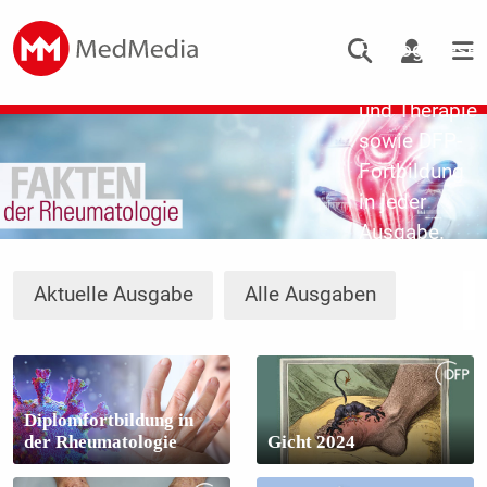
Updates zu
Pathogenese,
Diagnostik
und Therapie
sowie DFP-
Fortbildung
in jeder
Ausgabe.
Aktuelle Ausgabe
Alle Ausgaben
Diplomfortbildung in
der Rheumatologie
Gicht 2024