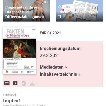
Fingerpolyarthrosen:
Österreichischer
Diagnose und
Rheumatologie-Report
Differenzialdiagnosen
II
FdR 01|2021
Erscheinungsdatum:
29.3.2021
Mediadaten
»
Inhaltsverzeichnis
»
Editorial
Impfen!