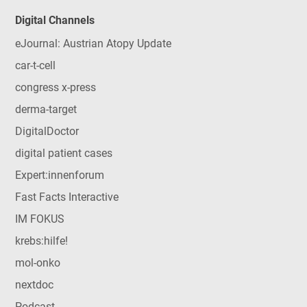
Digital Channels
eJournal: Austrian Atopy Update
car-t-cell
congress x-press
derma-target
DigitalDoctor
digital patient cases
Expert:innenforum
Fast Facts Interactive
IM FOKUS
krebs:hilfe!
mol-onko
nextdoc
Podcast