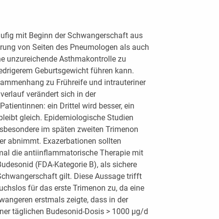
äufig mit Beginn der Schwangerschaft aus
ärung von Seiten des Pneumologen als auch
ine unzureichende Asthmakontrolle zu
niedrigerem Geburtsgewicht führen kann.
ammenhang zu Frühreife und intrauteriner
rlauf verändert sich in der
atientinnen: ein Drittel wird besser, ein
l bleibt gleich. Epidemiologische Studien
insbesondere im späten zweiten Trimenon
her abnimmt. Exazerbationen sollten
mal die antiinflammatorische Therapie mit
Budesonid (FDA-Kategorie B), als sichere
wangerschaft gilt. Diese Aussage trifft
uchslos für das erste Trimenon zu, da eine
angeren erstmals zeigte, dass in der
er täglichen Budesonid-Dosis > 1000 μg/d