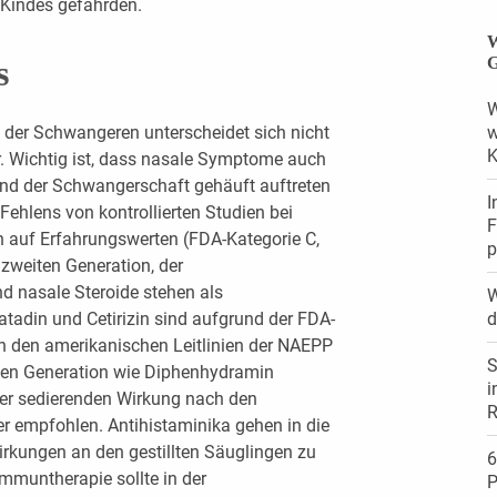
 Kindes gefährden.
W
s
G
W
is der Schwangeren unterscheidet sich nicht
w
K
. Wichtig ist, dass nasale Symptome auch
end der Schwangerschaft gehäuft auftreten
I
ehlens von kontrollierten Studien bei
F
 auf Erfahrungswerten (FDA-Kategorie C,
p
 zweiten Generation, der
d nasale Steroide stehen als
W
tadin und Cetirizin sind aufgrund der FDA-
d
h den amerikanischen Leitlinien der NAEPP
S
sten Generation wie Diphenhydramin
i
rer sedierenden Wirkung nach den
R
r empfohlen. Antihistaminika gehen in die
rkungen an den gestillten Säuglingen zu
6
mmuntherapie sollte in der
P