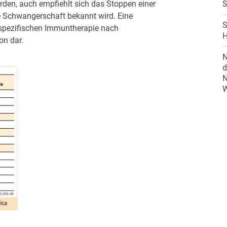
den, auch empfiehlt sich das Stoppen einer
S
e Schwangerschaft bekannt wird. Eine
S
 spezifischen Immuntherapie nach
H
on dar.
N
d
N
W