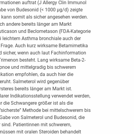
rmationen auftrat (J Allergy Clin Immunol
be von Budesonid (< 1000 μg/d) zeigte
 kann somit als sicher angesehen werden.
ch andere bereits länger am Markt
Fluticason und Beclometason (FDA-Kategorie
ei leichtem Asthma bronchiale auch der
n Frage. Auch kurz wirksame Betamimetika
d sicher, wenn auch laut Fachinformation
e Trimenon besteht. Lang wirksame Beta-2-
spnoe und mittelgradig bis schwerem
kation empfohlen, da auch hier die
eruht. Salmeterol wird gegenüber
steres bereits länger am Markt ist.
arer Indikationsstellung verwendet werden,
r die Schwangere größer ist als die
“sicherste” Methode bei mittelschwerem bis
Gabe von Salmeterol und Budesonid, die
 sind. Patientinnen mit schwerem,
müssen mit oralen Steroiden behandelt