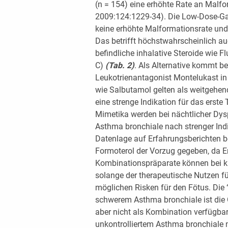
(n = 154) eine erhöhte Rate an Malfo
2009:124:1229-34). Die Low-Dose-Ga
keine erhöhte Malformationsrate und
Das betrifft höchstwahrscheinlich au
befindliche inhalative Steroide wie 
C)
(Tab. 2)
. Als Alternative kommt b
Leukotrienantagonist Montelukast i
wie Salbutamol gelten als weitgehen
eine strenge Indikation für das erst
Mimetika werden bei nächtlicher Dy
Asthma bronchiale nach strenger Indi
Datenlage auf Erfahrungsberichten b
Formoterol der Vorzug gegeben, da Er
Kombinationspräparate können bei kl
solange der therapeutische Nutzen fü
möglichen Risken für den Fötus. Die 
schwerem Asthma bronchiale ist die 
aber nicht als Kombination verfügbar
unkontrolliertem Asthma bronchiale 