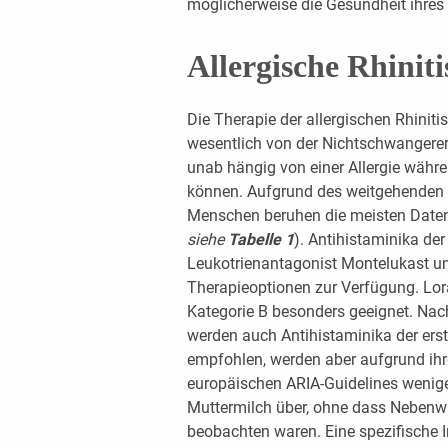
möglicherweise die Gesundheit ihres
Allergische Rhiniti
Die Therapie der allergischen Rhinit
wesentlich von der Nichtschwangerer
unab hängig von einer Allergie währ
können. Aufgrund des weitgehenden F
Menschen beruhen die meisten Daten
siehe
Tabelle 1
). Antihistaminika der
Leukotrienantagonist Montelukast un
Therapieoptionen zur Verfügung. Lora
Kategorie B besonders geeignet. Nac
werden auch Antihistaminika der er
empfohlen, werden aber aufgrund ih
europäischen ARIA-Guidelines wenige
Muttermilch über, ohne dass Nebenwi
beobachten waren. Eine spezifische I