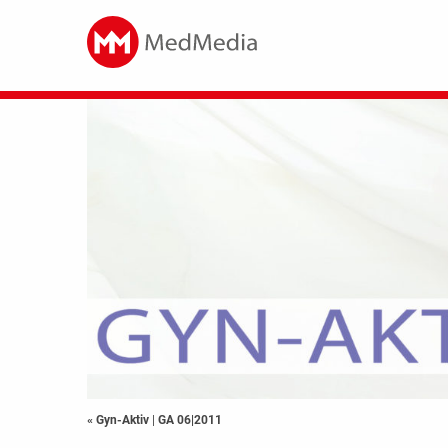
« Gyn-Aktiv
|
GA 06|2011