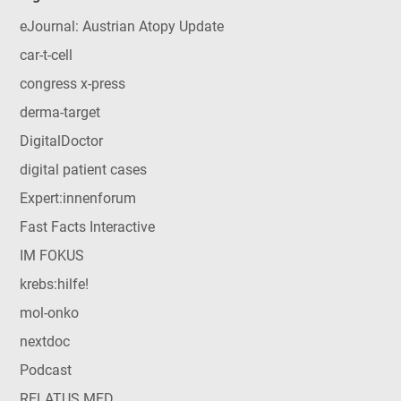
eJournal: Austrian Atopy Update
car-t-cell
congress x-press
derma-target
DigitalDoctor
digital patient cases
Expert:innenforum
Fast Facts Interactive
IM FOKUS
krebs:hilfe!
mol-onko
nextdoc
Podcast
RELATUS MED