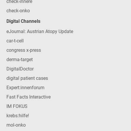
check-innere
check-onko
Digital Channels
eJournal: Austrian Atopy Update
car-t-cell
congress x-press
derma-target
DigitalDoctor
digital patient cases
Expert:innenforum
Fast Facts Interactive
IM FOKUS
krebs:hilfe!
mol-onko