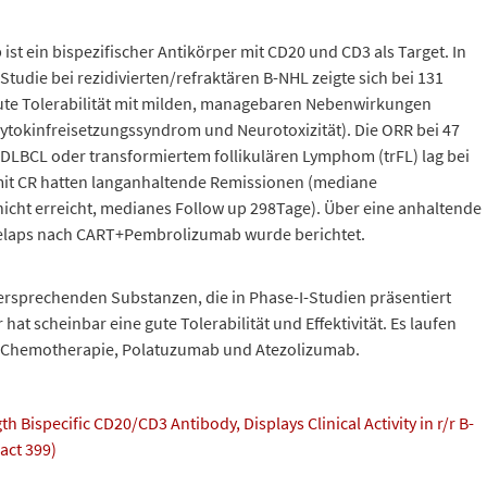
t ein bispezifischer Antikörper mit CD20 und CD3 als Target. In
Studie bei rezidivierten/refraktären B-NHL zeigte sich bei 131
gute Tolerabilität mit milden, managebaren Nebenwirkungen
ytokinfreisetzungssyndrom und Neurotoxizität). Die ORR bei 47
r DLBCL oder transformiertem follikulären Lymphom (trFL) lag bei
mit CR hatten langanhaltende Remissionen (mediane
icht erreicht, medianes Follow up 298Tage). Über eine anhaltende
elaps nach CART+Pembrolizumab wurde berichtet.
rsprechenden Substanzen, die in Phase-I-Studien präsentiert
hat scheinbar eine gute Tolerabilität und Effektivität. Es laufen
t Chemotherapie, Polatuzumab und Atezolizumab.
h Bispecific CD20/CD3 Antibody, Displays Clinical Activity in r/r B-
act 399)