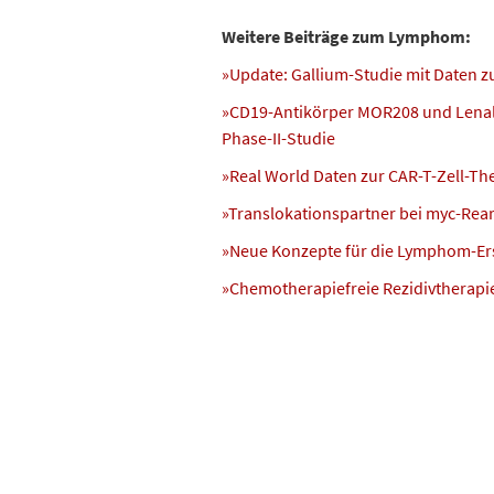
Weitere Beiträge zum Lymphom:
»Update: Gallium-Studie mit Daten 
»CD19-Antikörper MOR208 und Lenali
Phase-II-Studie
»Real World Daten zur CAR-T-Zell-Th
»Translokationspartner bei myc-Rea
»Neue Konzepte für die Lymphom-Ers
»Chemotherapiefreie Rezidivtherapie,