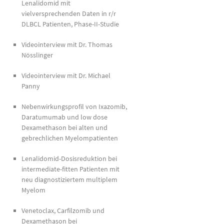
Lenalidomid mit
vielversprechenden Daten in r/r
DLBCL Patienten, Phase-II-Studie
Videointerview mit Dr. Thomas
Nösslinger
Videointerview mit Dr. Michael
Panny
Nebenwirkungsprofil von Ixazomib,
Daratumumab und low dose
Dexamethason bei alten und
gebrechlichen Myelompatienten
Lenalidomid-Dosisreduktion bei
intermediate-fitten Patienten mit
neu diagnostiziertem multiplem
Myelom
Venetoclax, Carfilzomib und
Dexamethason bei