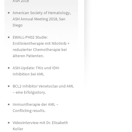
ASH 2018
American Society of Hematology,
ASH Annual Meeting 2018, San
Diego
EWALL-PH02 Studie:
Erstlinientherapie mit Nilotinib +
reduzierter Chemotherapie bei
älteren Patienten.
ASH-Update: TKIs und IDH-
Inhibition bei AML
BCL2 Inhibitor Venetoclax und AML
– eine Erfolgsstory.
Immuntherapie der AML –
Conflicting results.
Videointerview mit Dr. Elisabeth
Koller