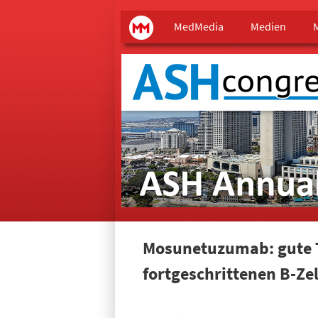
Main menu
MedMedia
MedMedia
Medien
Mosunetuzumab: gute To
fortgeschrittenen B-