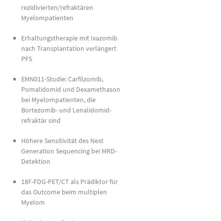
rezidivierten/refraktären
Myelompatienten
Erhaltungstherapie mit Ixazomib
nach Transplantation verlängert
PFS
EMN011-Studie: Carfilzomib,
Pomalidomid und Dexamethason
bei Myelompatienten, die
Bortezomib- und Lenalidomid-
refraktär sind
Höhere Sensitivität des Next
Generation Sequencing bei MRD-
Detektion
18F-FDG-PET/CT als Prädiktor für
das Outcome beim multiplen
Myelom