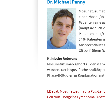
Dr. Michael Panny
Mosunetuzumab is
einer Phase-I/Ib-
Patienten eine 
(hauptsächlich Z
Patienten mit r/
34%. Patienten 
Ansprechdauer n
CR bei frühem R
Klinische Relevanz
Mosunetuzumab gehört zu den vielve
wurden. Der bispezifische Antikörper 
Phase-II-Studien in Kombination mi
LE et al. Mosunetuzumab, a Full-Lengt
Cell Non-Hodgkins Lymphoma (Abstr