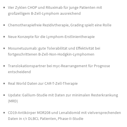
Vier Zyklen CHOP und Rituximab für junge Patienten mit
großzelligem B-Zell-Lymphom ausreichend
Chemotherapiefreie Rezidivtherapie, Grading spielt eine Rolle
Neue Konzepte für die Lymphom-Erstlinientherapie
Mosunetuzumab: gute Tolerabilität und Effektivität bei
fortgeschrittenen B-Zell-Non-Hodgkin-Lymphomen
Translokationspartner bei myc-Rearrangement für Prognose
entscheidend
Real World Daten zur CAR-T-Zell-Therapie
Update: Gallium-Studie mit Daten zur minimalen Resterkrankung
(MRD)
CD19-Antikörper MOR208 und Lenalidomid mit vielversprechenden
Daten in r/r DLBCL Patienten, Phase-II-Studie