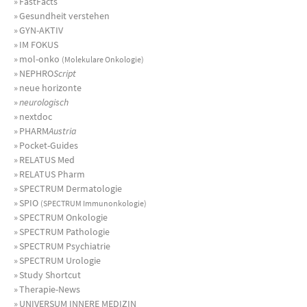
»
FastFacts
»
Gesundheit verstehen
»
GYN-AKTIV
»
IM FOKUS
»
mol-onko
(Molekulare Onkologie)
»
NEPHRO
Script
»
neue horizonte
»
neurologisch
»
nextdoc
»
PHARM
Austria
»
Pocket-Guides
»
RELATUS Med
»
RELATUS Pharm
»
SPECTRUM Dermatologie
»
SPIO
(SPECTRUM Immunonkologie)
»
SPECTRUM Onkologie
»
SPECTRUM Pathologie
»
SPECTRUM Psychiatrie
»
SPECTRUM Urologie
»
Study Shortcut
»
Therapie-News
»
UNIVERSUM INNERE MEDIZIN