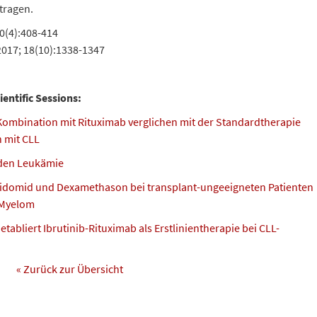
tragen.
20(4):408-414
 2017; 18(10):1338-1347
entific Sessions:
 Kombination mit Rituximab verglichen mit der Standardtherapie
n mit CLL
iden Leukämie
domid und Dexamethason bei transplant-ungeeigneten Patienten
 Myelom
tabliert Ibrutinib-Rituximab als Erstlinientherapie bei CLL-
« Zurück zur Übersicht