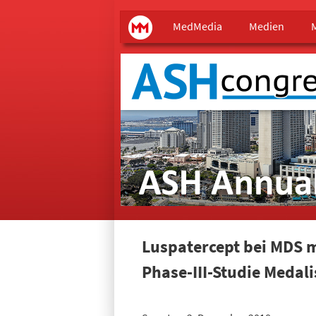
Main menu
MedMedia
MedMedia
Medien
Luspatercept bei MDS m
Phase-III-Studie Medali