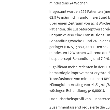
mindestens 24 Wochen.
Insgesamt wurden 229 Patienten (med
62,9 % männlich) randomisiert und b
über einen Zeitraum von acht Woche
Patienten, die Luspatercept verabre
Endpunkt, also eine Transfusions-U
Behandlungswoche 1 und 24. In der Pl
geringer (OR 5,1; p<0,0001). Den se
mindesten 12 Wochen während der Be
Luspatercept-Behandlung und 7,9 % (
Signifikant mehr Patienten in der L
hematologic improvement-erythroid) 
Transfusionen von mindestens 4 RBC
Hämoglobin-Anstieg von ≥1,5 g/dL/8
wöchigen Behandlung; p<0,0001).
Das Sicherheitsprofil von Luspaterc
Zusammenfassend reduzierte die Lus