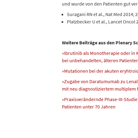
und wurde von den Patienten gut ver
Suragani RN et al., Nat Med 2014; 
Platzbecker U et al., Lancet Oncol
Weitere Beiträge aus den Plenary Sci
»Ibrutinib als Monotherapie oder in
bei unbehandelten, älteren Patiente
»Mutationen bei der akuten eryhtro
»Zugabe von Daratumumab zu Lenali
mit neu diagnostiziertem multiplem
»Praxisverändernde Phase-III-Studie e
Patienten unter 70 Jahren