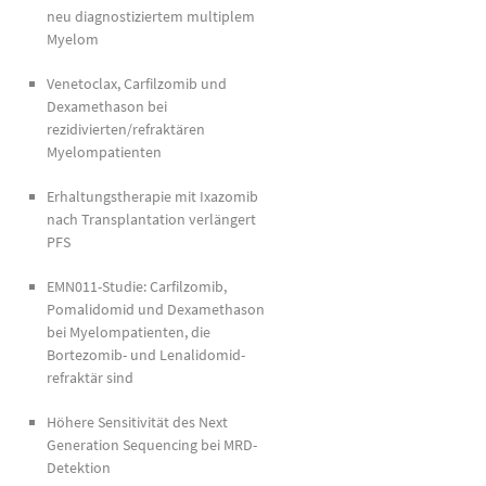
neu diagnostiziertem multiplem
Myelom
Venetoclax, Carfilzomib und
Dexamethason bei
rezidivierten/refraktären
Myelompatienten
Erhaltungstherapie mit Ixazomib
nach Transplantation verlängert
PFS
EMN011-Studie: Carfilzomib,
Pomalidomid und Dexamethason
bei Myelompatienten, die
Bortezomib- und Lenalidomid-
refraktär sind
Höhere Sensitivität des Next
Generation Sequencing bei MRD-
Detektion