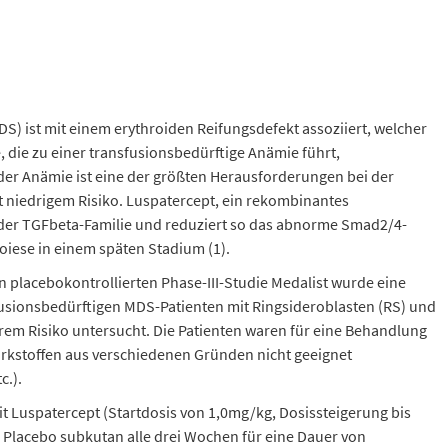
) ist mit einem erythroiden Reifungsdefekt assoziiert, welcher
, die zu einer transfusionsbedürftige Anämie führt,
der Anämie ist eine der größten Herausforderungen bei der
 niedrigem Risiko. Luspatercept, ein rekombinantes
 der TGFbeta-Familie und reduziert so das abnorme Smad2/4-
poiese in einem späten Stadium (1).
n placebokontrollierten Phase-III-Studie Medalist wurde eine
usionsbedürftigen MDS-Patienten mit Ringsideroblasten (RS) und
rem Risiko untersucht. Die Patienten waren für eine Behandlung
rkstoffen aus verschiedenen Gründen nicht geeignet
c.).
t Luspatercept (Startdosis von 1,0mg/kg, Dosissteigerung bis
Placebo subkutan alle drei Wochen für eine Dauer von