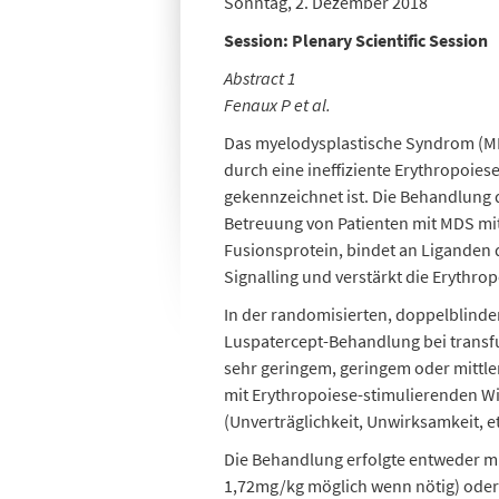
Sonntag, 2. Dezember 2018
Session: Plenary Scientific Session
Abstract 1
Fenaux P et al.
Das myelodysplastische Syndrom (MDS
durch eine ineffiziente Erythropoiese
gekennzeichnet ist. Die Behandlung 
Betreuung von Patienten mit MDS mit
Fusionsprotein, bindet an Liganden
Signalling und verstärkt die Erythro
In der randomisierten, doppelblinde
Luspatercept-Behandlung bei transf
sehr geringem, geringem oder mittle
mit Erythropoiese-stimulierenden Wi
(Unverträglichkeit, Unwirksamkeit, et
Die Behandlung erfolgte entweder mi
1,72mg/kg möglich wenn nötig) oder 