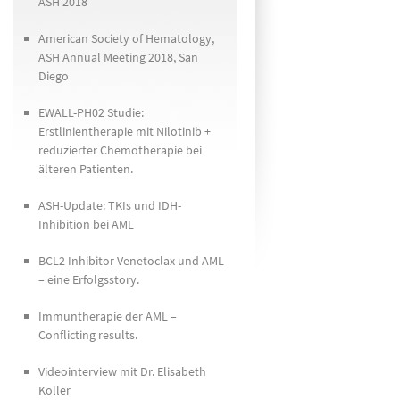
ASH 2018
American Society of Hematology,
ASH Annual Meeting 2018, San
Diego
EWALL-PH02 Studie:
Erstlinientherapie mit Nilotinib +
reduzierter Chemotherapie bei
älteren Patienten.
ASH-Update: TKIs und IDH-
Inhibition bei AML
BCL2 Inhibitor Venetoclax und AML
– eine Erfolgsstory.
Immuntherapie der AML –
Conflicting results.
Videointerview mit Dr. Elisabeth
Koller