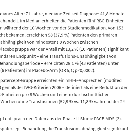
ianes Alter: 71 Jahre, mediane Zeit seit Diagnose: 41,8 Monate,
ehandelt. Im Median erhielten die Patienten fünf RBC-Einheiten
n während der 16 Wochen vor der Studienmedikation. Von 153
icht bekamen, erreichten 58 (37,9 %) Patienten den primären
nabhängigkeit von mindestens 8 Wochen zwischen
acebogruppe war der Anteil mit 13,2 % (10 Patienten) signifikant
kundären Endpunkt – eine Transfusions-Unabhängigkeit von
handlungsperiode – erreichten 28,1 % (43 Patienten) unter
6 Patienten) im Placebo-Arm (OR 5,1; p<0,0002).
uspatercept-Gruppe erreichten ein mHI-E-Ansprechen (modifed
gemäß der IWG-Kriterien 2006 – definiert als eine Reduktion der
-Einheiten pro 8 Wochen und einem durchschnittlichen
 Wochen ohne Transfusionen (52,9 % vs. 11,8 % während der 24-
ept entsprach den Daten aus der Phase-II-Studie PACE-MDS (2).
patercept-Behandlung die Transfusionsabhängigkeit signifikant