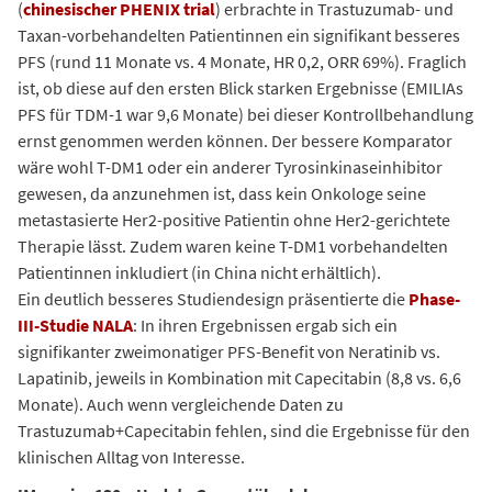
(
chinesischer PHENIX trial
) erbrachte in Trastuzumab- und
Taxan-vorbehandelten Patientinnen ein signifikant besseres
PFS (rund 11 Monate vs. 4 Monate, HR 0,2, ORR 69%). Fraglich
ist, ob diese auf den ersten Blick starken Ergebnisse (EMILIAs
PFS für TDM-1 war 9,6 Monate) bei dieser Kontrollbehandlung
ernst genommen werden können. Der bessere Komparator
wäre wohl T-DM1 oder ein anderer Tyrosinkinaseinhibitor
gewesen, da anzunehmen ist, dass kein Onkologe seine
metastasierte Her2-positive Patientin ohne Her2-gerichtete
Therapie lässt. Zudem waren keine T-DM1 vorbehandelten
Patientinnen inkludiert (in China nicht erhältlich).
Ein deutlich besseres Studiendesign präsentierte die
Phase-
III-Studie NALA
: In ihren Ergebnissen ergab sich ein
signifikanter zweimonatiger PFS-Benefit von Neratinib vs.
Lapatinib, jeweils in Kombination mit Capecitabin (8,8 vs. 6,6
Monate). Auch wenn vergleichende Daten zu
Trastuzumab+Capecitabin fehlen, sind die Ergebnisse für den
klinischen Alltag von Interesse.