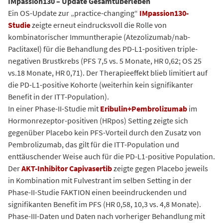
IMpassion130 – Update Gesamtüberleben
Ein OS-Update zur „practice-changing“
IMpassion130-
Studie
zeigte erneut eindrucksvoll die Rolle von
kombinatorischer Immuntherapie (Atezolizumab/nab-
Paclitaxel) für die Behandlung des PD-L1-positiven triple-
negativen Brustkrebs (PFS 7,5 vs. 5 Monate, HR 0,62; OS 25
vs.18 Monate, HR 0,71). Der Therapieeffekt blieb limitiert auf
die PD-L1-positive Kohorte (weiterhin kein signifikanter
Benefit in der ITT-Population).
In einer Phase-II-Studie mit
Eribulin+Pembrolizumab
im
Hormonrezeptor-positiven (HRpos) Setting zeigte sich
gegenüber Placebo kein PFS-Vorteil durch den Zusatz von
Pembrolizumab, das gilt für die ITT-Population und
enttäuschender Weise auch für die PD-L1-positive Population.
Der
AKT-Inhibitor Capivasertib
zeigte gegen Placebo jeweils
in Kombination mit Fulvestrant im selben Setting in der
Phase-II-Studie FAKTION einen beeindruckenden und
signifikanten Benefit im PFS (HR 0,58, 10,3 vs. 4,8 Monate).
Phase-III-Daten und Daten nach vorheriger Behandlung mit