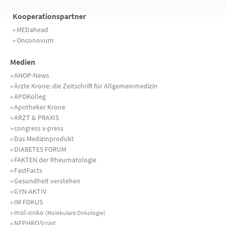
Kooperationspartner
»
MEDahead
»
Onconovum
Medien
»
AHOP-News
»
Ärzte Krone: die Zeitschrift für Allgemeinmedizin
»
APOKolleg
»
Apotheker Krone
»
ARZT & PRAXIS
»
congress x-press
»
Das Medizinprodukt
»
DIABETES FORUM
»
FAKTEN der Rheumatologie
»
FastFacts
»
Gesundheit verstehen
»
GYN-AKTIV
»
IM FOKUS
»
mol-onko
(Molekulare Onkologie)
»
NEPHRO
Script