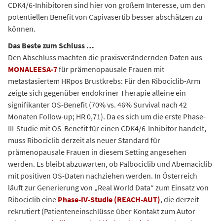
CDK4/6-Inhibitoren sind hier von großem Interesse, um den
potentiellen Benefit von Capivasertib besser abschätzen zu
können.
Das Beste zum Schluss …
Den Abschluss machten die praxisverändernden Daten aus
MONALEESA-7
für prämenopausale Frauen mit
metastasiertem HRpos Brustkrebs: Für den Ribociclib-Arm
zeigte sich gegenüber endokriner Therapie alleine ein
signifikanter OS-Benefit (70% vs. 46% Survival nach 42
Monaten Follow-up; HR 0,71). Da es sich um die erste Phase-
III-Studie mit OS-Benefit für einen CDK4/6-Inhibitor handelt,
muss Ribociclib derzeit als neuer Standard für
prämenopausale Frauen in diesem Setting angesehen
werden. Es bleibt abzuwarten, ob Palbociclib und Abemaciclib
mit positiven OS-Daten nachziehen werden. In Österreich
läuft zur Generierung von „Real World Data“ zum Einsatz von
Ribociclib eine
Phase-IV-Studie (REACH-AUT)
, die derzeit
rekrutiert (Patienteneinschlüsse über Kontakt zum Autor