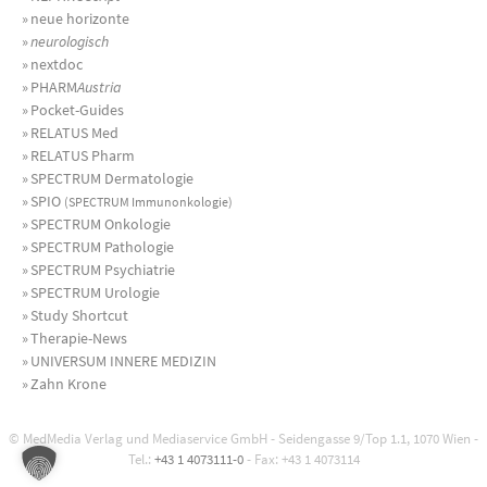
»
neue horizonte
»
neurologisch
»
nextdoc
»
PHARM
Austria
»
Pocket-Guides
»
RELATUS Med
»
RELATUS Pharm
»
SPECTRUM Dermatologie
»
SPIO
(SPECTRUM Immunonkologie)
»
SPECTRUM Onkologie
»
SPECTRUM Pathologie
»
SPECTRUM Psychiatrie
»
SPECTRUM Urologie
»
Study Shortcut
»
Therapie-News
»
UNIVERSUM INNERE MEDIZIN
»
Zahn Krone
© MedMedia Verlag und Mediaservice GmbH - Seidengasse 9/Top 1.1, 1070 Wien -
Tel.:
+43 1 4073111-0
- Fax: +43 1 4073114