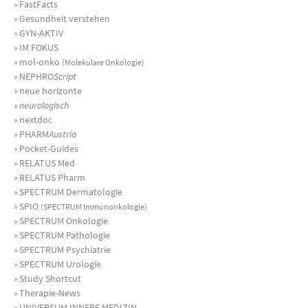
»
FastFacts
»
Gesundheit verstehen
»
GYN-AKTIV
»
IM FOKUS
»
mol-onko
(Molekulare Onkologie)
»
NEPHRO
Script
»
neue horizonte
»
neurologisch
»
nextdoc
»
PHARM
Austria
»
Pocket-Guides
»
RELATUS Med
»
RELATUS Pharm
»
SPECTRUM Dermatologie
»
SPIO
(SPECTRUM Immunonkologie)
»
SPECTRUM Onkologie
»
SPECTRUM Pathologie
»
SPECTRUM Psychiatrie
»
SPECTRUM Urologie
»
Study Shortcut
»
Therapie-News
»
UNIVERSUM INNERE MEDIZIN