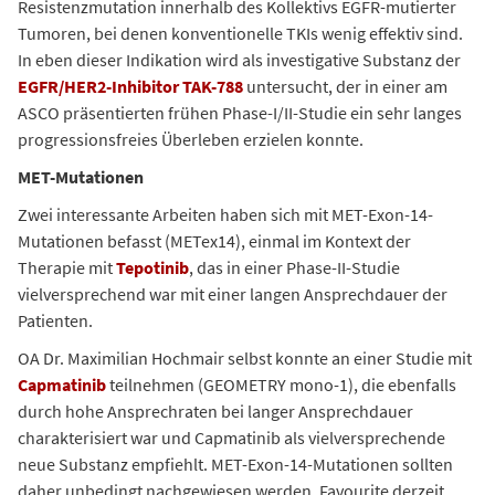
Resistenzmutation innerhalb des Kollektivs EGFR-mutierter
Tumoren, bei denen konventionelle TKIs wenig effektiv sind.
In eben dieser Indikation wird als investigative Substanz der
EGFR/HER2-Inhibitor TAK-788
untersucht, der in einer am
ASCO präsentierten frühen Phase-I/II-Studie ein sehr langes
progressionsfreies Überleben erzielen konnte.
MET-Mutationen
Zwei interessante Arbeiten haben sich mit MET-Exon-14-
Mutationen befasst (METex14), einmal im Kontext der
Therapie mit
Tepotinib
, das in einer Phase-II-Studie
vielversprechend war mit einer langen Ansprechdauer der
Patienten.
OA Dr. Maximilian Hochmair selbst konnte an einer Studie mit
Capmatinib
teilnehmen (GEOMETRY mono-1), die ebenfalls
durch hohe Ansprechraten bei langer Ansprechdauer
charakterisiert war und Capmatinib als vielversprechende
neue Substanz empfiehlt. MET-Exon-14-Mutationen sollten
daher unbedingt nachgewiesen werden. Favourite derzeit