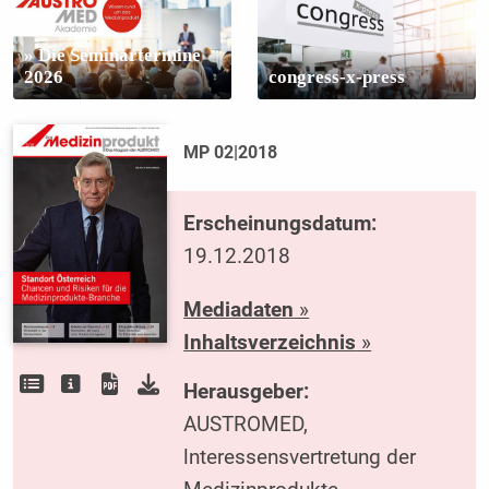
» Die Seminartermine
2026
congress-x-press
MP 02|2018
Erscheinungsdatum:
19.12.2018
Mediadaten
»
Inhaltsverzeichnis
»
Herausgeber:
AUSTROMED,
lnteressensvertretung der