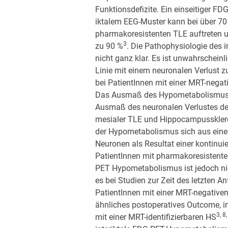
Funktionsdefizite. Ein einseitiger F
iktalem EEG-Muster kann bei über 70 
pharmakoresistenten TLE auftreten un
3
zu 90 %
. Die Pathophysiologie des 
nicht ganz klar. Es ist unwahrschein
Linie mit einem neuronalen Verlust z
bei PatientInnen mit einer MRT-negati
Das Ausmaß des Hypometabolismus vo
Ausmaß des neuronalen Verlustes de
mesialer TLE und Hippocampusskler
der Hypometabolismus sich aus einer
Neuronen als Resultat einer kontinuier
PatientInnen mit pharmakoresistente
PET Hypometabolismus ist jedoch nic
es bei Studien zur Zeit des letzten 
PatientInnen mit einer MRT-negative
ähnliches postoperatives Outcome, i
3, 8,
mit einer MRT-identifizierbaren HS