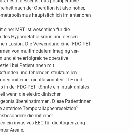
s, desto besser ist das postoperative
reiheit nach der Operation ist also höher,
metabolismus hauptsächlich im anterioren
t einer MRT ist wesentlich für die
en des Hypometabolismus und dessen
nen Läsion. Die Verwendung einer FDG-PET
ahmen von multimodalem Imaging ver­
on und eine erfolgreiche operative
eziell bei PatientInnen mit
efunden und fehlenden strukturellen
tInnen mit einer nichtläsionalen TLE und
in der FDG-PET könnte ein intrakraniales
ell wenn die elektroklinischen
gebnis übereinstimmen. Diese PatientInnen
9
ne anteriore Temporallappenresektion
.
nsbesondere die mit einer
gen ein invasives EEG für die Abgrenzung
nter Areale.