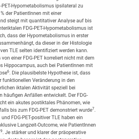
DG-PET-Hypometabolismus ipsilateral zu
% der PatientInnen mit einer
d steigt mit quantitativer Analyse auf bis
interiktalen FDG-PET-Hypometabolismus ist
lich, dass der Hypometabolismus in erster
usammenhängt, da dieser in der Histologie
ven TLE selten identifiziert werden kann.
n einer FDG-PET korreliert nicht mit dem
s Hippo­campus, auch bei PatientInnen mit
6
ose
. Die plausibelste Hypothese ist, dass
 funktionellen Veränderung in den
lichen iktalen Aktivität speziell bei
n häufigen Anfällen entwickelt. Der FDG-
ht ein akutes postiktales Phänomen, wie
7
Anfalls bis zum FDG-PET demonstriert wurde
.
n und FDG-PET-positiver TLE haben ein
nklusive Langzeit-Outcome, wie PatientInnen
 9
. Je stärker und klarer der präoperative