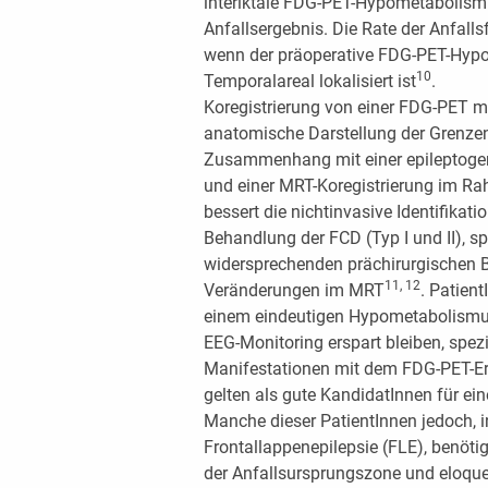
interiktale FDG-PET-Hypometabolismu
Anfallsergebnis. Die Rate der Anfallsf
wenn der präoperative FDG-PET-Hypo
10
Temporalareal lokalisiert ist
.
Koregistrierung von einer FDG-PET mi
anatomische Darstellung der Grenz
Zusammenhang mit einer epileptoge
und einer MRT-Koregistrierung im R
bessert die nichtinvasive Identifikati
Behandlung der FCD (Typ I und II), sp
widersprechenden prächirurgischen B
11, 12
Veränderungen im MRT
. Patien
einem eindeutigen Hypometabolismus 
EEG-Monitoring erspart bleiben, spezi
Manifestationen mit dem FDG-PET-Er
gelten als gute KandidatInnen für ei
Manche dieser PatientInnen jedoch, i
Frontallappenepilepsie (FLE), benöti
der Anfallsursprungszone und eloque