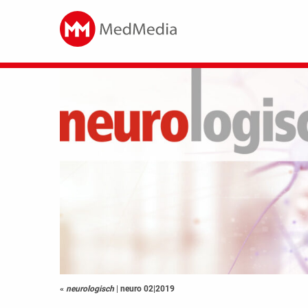
«
neurologisch
|
neuro 02|2019