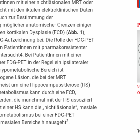
entInnen mit einer nichtläsionalen MRT oder
cht mit den iktalen elektroklinischen Daten
auch zur Bestimmung der
g möglicher anatomischer Grenzen einiger
P
en kortikalen Dysplasie (FCD) (
Abb. 1
),
EG-Aufzeichnung bei. Die Rolle der FDG-PET
on PatientInnen mit pharmakoresistenter
ntersucht4. Bei PatientInnen mit einer
r FDG-PET in der Regel ein ipsilateraler
ypometabolische Bereich ist
togene Läsion, die bei der MRT
meist um eine Hippocampussklerose (HS)
S
metabolismus kann durch eine FCD,
Ö
erden, die manchmal mit der HS assoziiert
t einer HS kann die „nichtläsionale“, mesiale
pometabolismus bei einer FDG-PET
3
d mesialen Bereiche hinausgeht
.
W