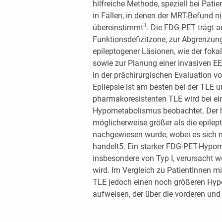
hilfreiche Methode, speziell bei Pati
in Fällen, in denen der MRT-Befund ni
3
übereinstimmt
. Die FDG-PET trägt 
Funktionsdefizitzone, zur Abgrenzun
epileptogener Läsionen, wie der fokal
sowie zur Planung einer invasiven E
in der prächirurgischen Evaluation v
Epilepsie ist am besten bei der TLE u
pharmakoresistenten TLE wird bei eine
Hypometabolismus beobachtet. Der h
möglicherweise größer als die epilep
nachgewiesen wurde, wobei es sich 
handelt5. Ein starker FDG-PET-Hypo
insbesondere von Typ I, verursacht w
wird. Im Vergleich zu PatientInnen mi
TLE jedoch einen noch größeren Hy
aufweisen, der über die vorderen un