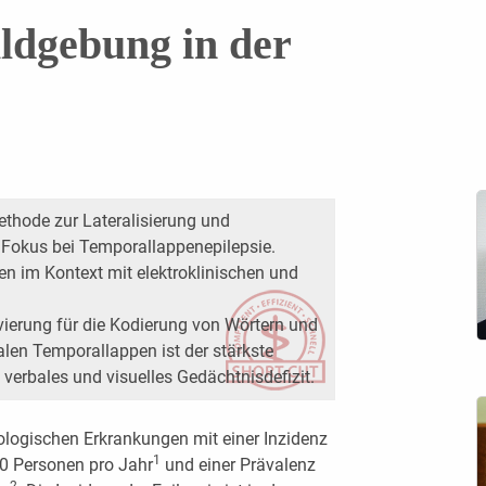
ildgebung in der
ethode zur Lateralisierung und
 Fokus bei Temporallappenepilepsie.
en im Kontext mit elektroklinischen und
vierung für die Kodierung von Wörtern und
alen Temporallappen ist der stärkste
 verbales und visuelles Gedächtnisdefizit.
rologischen Erkrankungen mit einer Inzidenz
1
00 Personen pro Jahr
und einer Prävalenz
2