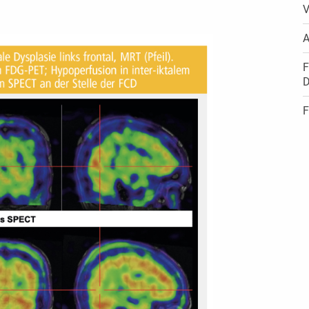
V
A
F
D
F