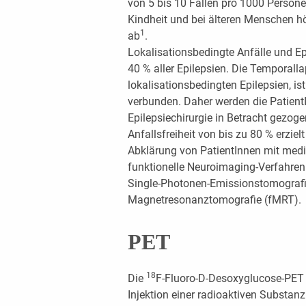
von 5 bis 10 Fällen pro 1000 Person
Kindheit und bei älteren Menschen h
1
ab
.
Lokalisationsbedingte Anfälle und E
40 % aller Epilepsien. Die Temporalla
lokalisationsbedingten Epilepsien, is
verbunden. Daher werden die PatientI
Epilepsiechirurgie in Betracht gezog
Anfallsfreiheit von bis zu 80 % erzie
Abklärung von PatientInnen mit mediz
funktionelle Neuroimaging-Verfahren
Single-Photonen-Emissionstomografi
Magnetresonanztomografie (fMRT).
PET
18
Die
F-Fluoro-D-Desoxyglucose-PET (
Injektion einer radioaktiven Substanz