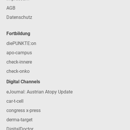
AGB
Datenschutz
Fortbildung
diePUNKTE:on
apo-campus
check-innere
check-onko
Digital Channels
eJournal: Austrian Atopy Update
car-t-cell
congress x-press
derma-target
DigitalDoctor