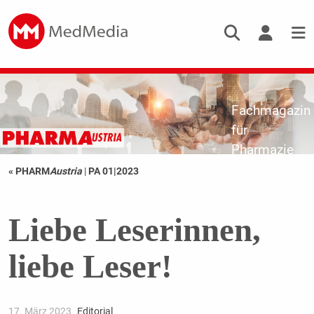
Fachmagazin
für
Pharmazie
« PHARM
Austria
|
PA 01|2023
Liebe Leserinnen,
liebe Leser!
17. März 2023
Editorial