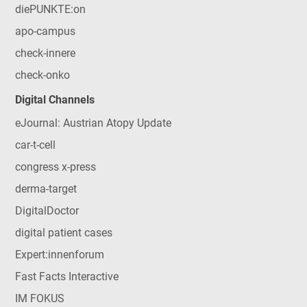
diePUNKTE:on
apo-campus
check-innere
check-onko
Digital Channels
eJournal: Austrian Atopy Update
car-t-cell
congress x-press
derma-target
DigitalDoctor
digital patient cases
Expert:innenforum
Fast Facts Interactive
IM FOKUS