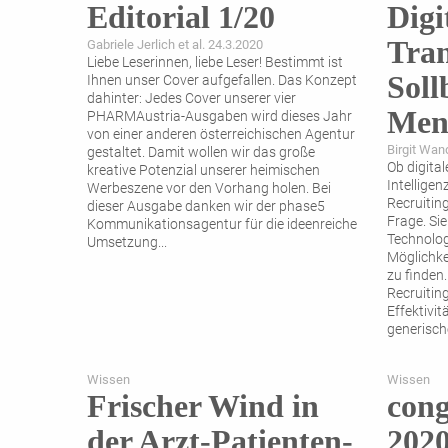
Editorial 1/20
Digi
Tra
Gabriele Jerlich et al. 24.3.2020
Liebe Leserinnen, liebe Leser! Bestimmt ist
Soll
Ihnen unser Cover aufgefallen. Das Konzept
dahinter: Jedes Cover unserer vier
Men
PHARMAustria-Ausgaben wird dieses Jahr
von einer anderen österreichischen Agentur
Birgit Wan
gestaltet. Damit wollen wir das große
Ob digita
kreative Potenzial unserer heimischen
Intelligen
Werbeszene vor den Vorhang holen. Bei
Recruiting
dieser Ausgabe danken wir der phase5
Frage. Sie
Kommunikationsagentur für die ideenreiche
Technolog
Umsetzung
...
Möglichke
zu finden.
Recruitin
Effektivit
generisch
relevanter
Wissen
Wissen
Frischer Wind in
cong
der Arzt-Patienten-
202