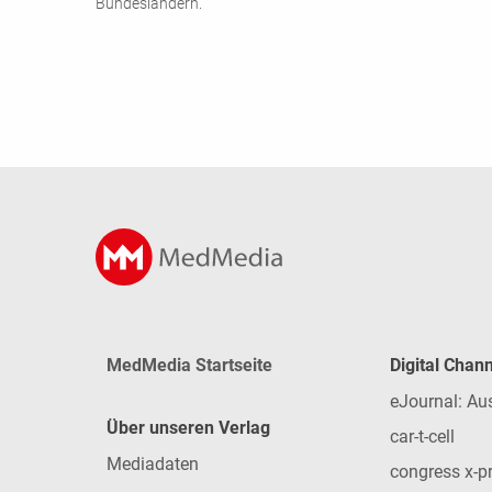
Bundesländern.
MedMedia Startseite
Digital Chan
eJournal: Au
Über unseren Verlag
car-t-cell
Mediadaten
congress x-p