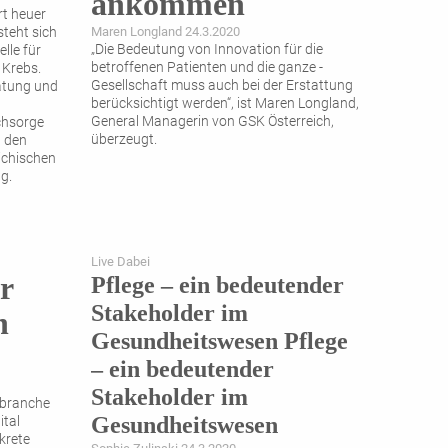
ankommen
rt heuer
steht sich
Maren Longland 24.3.2020
„Die Bedeutung von Innovation für die
lle für
betroffenen Patienten und die ganze ­
 Krebs.
Gesellschaft muss auch bei der Erstattung
atung und
berücksichtigt werden“, ist Maren Longland,
General ­Managerin von GSK Österreich,
chsorge
überzeugt.
t den
ichischen
g.
Live Dabei
r
Pflege – ein bedeutender
Stakeholder im
n
Gesundheitswesen Pflege
– ein bedeutender
Stakeholder im
abranche
Gesundheitswesen
ital
krete