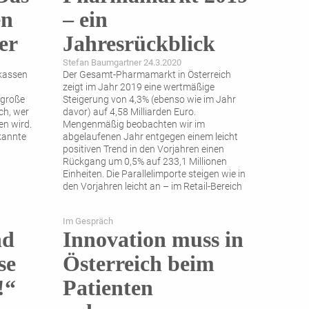
en
– ein
er
Jahresrückblick
Stefan Baumgartner 24.3.2020
kassen
Der Gesamt-Pharmamarkt in Österreich
zeigt im Jahr 2019 eine wertmäßige
 große
Steigerung von 4,3% (ebenso wie im Jahr
ch, wer
davor) auf 4,58 Milliarden Euro.
en wird.
Mengenmäßig beobachten wir im
kannte
abgelaufenen Jahr entgegen einem leicht
positiven Trend in den Vorjahren einen
Rückgang um 0,5% auf 233,1 Millionen
Einheiten. Die Parallelimporte steigen wie in
den Vorjahren leicht an – im Retail-Bereich
auf einen Anteil von 2,5% und
...
Im Gespräch
nd
Innovation muss in
se
Österreich beim
!“
Patienten