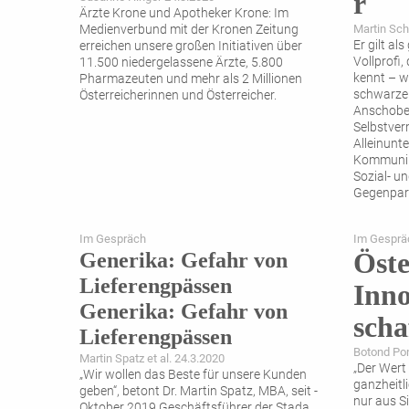
r
Ärzte Krone und Apotheker Krone: Im
Medienverbund mit der Kronen Zeitung
Martin Sch
Er gilt al
erreichen ­unsere großen Initiativen über
Vollprofi
11.500 niedergelassene Ärzte, 5.800
kennt – w
Pharmazeuten und mehr als 2 Millionen
schwarzen
Österreicherinnen und Österreicher.
Anschober
Selbstver
Alleinunter
Kommunik
Sozial- u
Gegenpart
machen.
Im Gespräch
Im Gesprä
Öste
Generika: Gefahr von
Lieferengpässen
Inno
Generika: Gefahr von
scha
Lieferengpässen
Botond Pon
Martin Spatz et al. 24.3.2020
„Der Wert
„Wir wollen das Beste für unsere Kunden
ganzheitl
geben“, betont Dr. Martin Spatz, MBA, seit ­
nur aus Si
Oktober 2019 Geschäftsführer der Stada