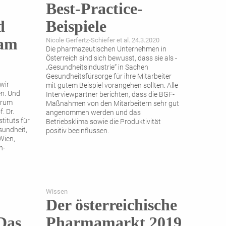
Best-Practice-
d
Beispiele
 am
Nicole Gerfertz-Schiefer et al. 24.3.2020
Die pharmazeutischen Unternehmen in
Österreich sind sich bewusst, dass sie als ­
„Gesundheitsindustrie“ in Sachen
Gesundheitsfürsorge für ihre Mitarbeiter
wir
mit gutem ­Beispiel vorangehen sollten. Alle
n. Und
Interviewpartner berichten, dass die BGF-
erum
Maßnahmen von den Mitarbeitern sehr gut
. Dr.
angenommen werden und das
tituts für
Betriebsklima sowie die Produktivität
sundheit,
positiv beeinflussen.
Wien,
n-
Wissen
Der österreichische
Das
Pharmamarkt 2019