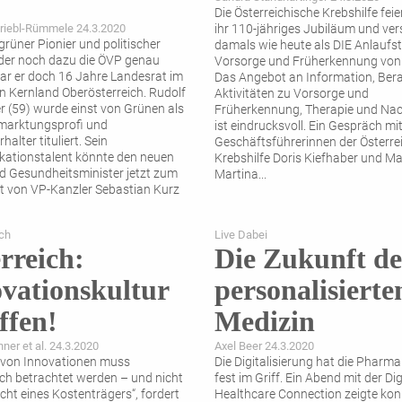
Die Österreichische Krebshilfe feie
riebl-Rümmele 24.3.2020
ihr 110-jähriges Jubiläum und ver
s grüner Pionier und politischer
damals wie heute als DIE Anlaufste
, der noch dazu die ÖVP genau
Vorsorge und Früherkennung von
ar er doch 16 Jahre Landesrat im
Das ­Angebot an Information, Ber
 Kernland Oberösterreich. Rudolf
Aktivitäten zu Vorsorge und
 (59) wurde einst von Grünen als
Früherkennung, ­Therapie und Na
marktungsprofi und
ist eindrucksvoll. Ein Gespräch mi
halter tituliert. Sein
Geschäftsführerinnen der Österre
ationstalent könnte den neuen
Krebshilfe Doris Kiefhaber und Ma
nd Gesundheitsminister jetzt zum
Martina
...
 von VP-Kanzler Sebastian Kurz
ch
Live Dabei
rreich:
Die Zukunft de
vationskultur
personalisierte
ffen!
Medizin
ner et al. 24.3.2020
Axel Beer 24.3.2020
 von Innovationen muss
Die Digitalisierung hat die Pharm
ich betrachtet werden – und nicht
fest im Griff. Ein Abend mit der Dig
cht eines Kostenträgers“, fordert
Healthcare Connection zeigte kon