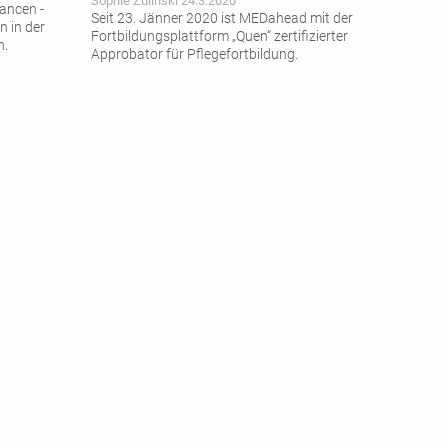
Sophie Zulinski 24.3.2020
ancen ­
Seit 23. Jänner 2020 ist MEDahead mit der
 in der
Fortbildungsplattform „Quen“ zertifizierter
n.
Approbator für Pflegefortbildung.