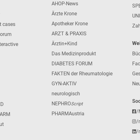
AHOP-News
SP
Ärzte Krone
UN
Apotheker Krone
nt cases
Zah
ARZT & PRAXIS
forum
Wei
Ärztin+Kind
teractive
Das Medizinprodukt
Büc
DIABETES FORUM
Fac
FAKTEN der Rheumatologie
Ges
GYN-AKTIV
Neu
neurologisch
Soc
NEPHRO
ED
Script
/
PHARMAustria
HARM
/
ut
/