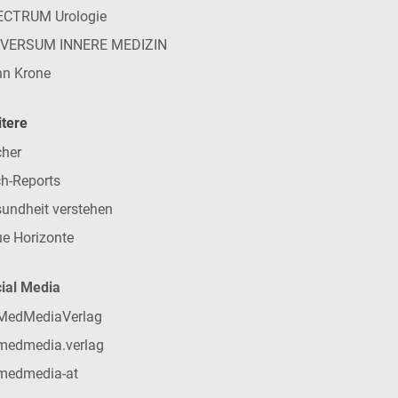
ECTRUM Urologie
IVERSUM INNERE MEDIZIN
n Krone
tere
her
h-Reports
undheit verstehen
e Horizonte
ial Media
MedMediaVerlag
medmedia.verlag
medmedia-at