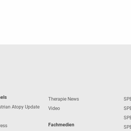
nels
Therapie News
SP
strian Atopy Update
Video
SP
SP
Fachmedien
ress
SPE