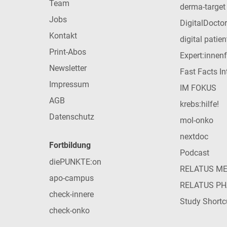
Team
derma-target
Jobs
DigitalDoctor
Kontakt
digital patie
Print-Abos
Expert:innen
Newsletter
Fast Facts In
Impressum
IM FOKUS
AGB
krebs:hilfe!
Datenschutz
mol-onko
nextdoc
Fortbildung
Podcast
diePUNKTE:on
RELATUS M
apo-campus
RELATUS P
check-innere
Study Shortc
check-onko