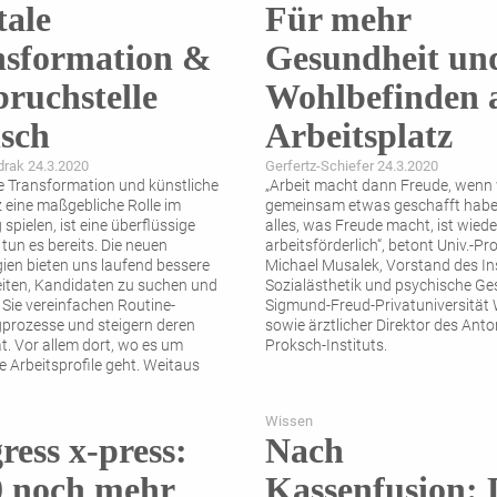
tale
Für mehr
nsformation &
Gesundheit un
bruchstelle
Wohlbefinden
sch
Arbeitsplatz
drak 24.3.2020
Gerfertz-Schiefer 24.3.2020
le Transformation und künstliche
„Arbeit macht dann Freude, wenn 
z eine maßgebliche Rolle im
gemeinsam etwas geschafft habe
 spielen, ist eine überflüssige
alles, was Freude macht, ist wied
 tun es bereits. Die neuen
arbeitsförderlich“, betont Univ.-Prof
ien bieten uns laufend bessere
Michael ­Musalek, Vorstand des Ins
iten, Kandidaten zu suchen und
Sozialästhetik und psychische Ge
 Sie vereinfachen Routine-
Sigmund-Freud-­Privatuniversität 
gprozesse und steigern deren
sowie ärztlicher Direktor des Anto
ät. Vor allem dort, wo es um
Proksch-Instituts.
e Arbeitsprofile geht. Weitaus
 ist die
...
Wissen
ress x-press:
Nach
0 noch mehr
Kassenfusion: 