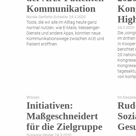
Kommunikation
Kong
High
Nicole Gerfertz-Schiefer 24.3.2020
Tools, die wir alle im Alltag heute ganz
normal nutzen, wie E-Mails, Messenger-
24.3.2020
Die „cong
Dienste und andere Apps, könnten neue
im dritten
Kommunikationswege zwischen Arzt und
In ­Koope
Patient eröffnen.
berichtet
20 nation
Kongresse
Kongresse
tagesaktu
von komp
Wissen
Im Gesprä
Initiativen:
Rudo
Maßgeschneidert
Sozi
für die Zielgruppe
Gesu
Susanne Hinger 24.3.2020