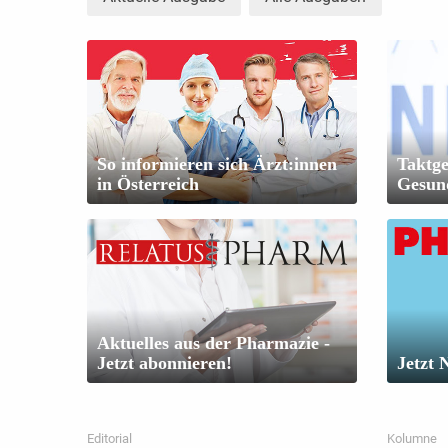
So informieren sich Ärzt:innen
Taktge
in Österreich
Gesun
Aktuelles aus der Pharmazie -
Jetzt abonnieren!
Jetzt 
Editorial
Kolumne