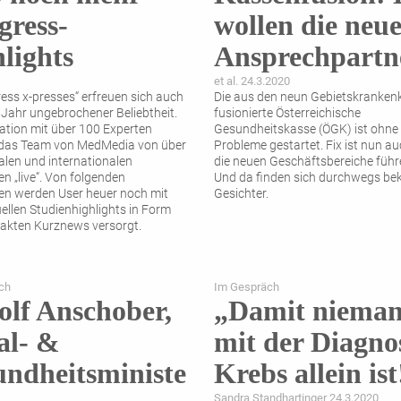
ress-
wollen die neu
lights
Ansprechpartn
et al. 24.3.2020
ress x-presses“ erfreuen sich auch
Die aus den neun Gebietskranken
 Jahr ­ungebrochener Beliebtheit.
fusionierte Österreichische
ration mit über 100 Experten
Gesundheitskasse (ÖGK) ist ohne
 das Team von MedMedia von über
Probleme gestartet. Fix ist nun au
alen und internationalen
die neuen Geschäfts­bereiche führ
n „live“. Von folgenden
Und da finden sich durchwegs be
n werden User heuer noch mit
Gesichter.
ellen Studienhighlights in Form
akten Kurznews versorgt.
ch
Im Gespräch
lf Anschober,
„Damit niema
al- &
mit der Diagno
ndheitsministe
Krebs allein ist
Sandra Standhartinger 24.3.2020