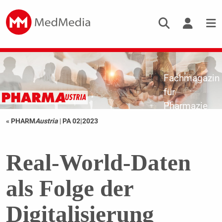
Fachmagazin
für
Pharmazie
« PHARM
Austria
|
PA 02|2023
Real-World-Daten
als Folge der
Digitalisierung