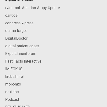
eJournal: Austrian Atopy Update
car-t-cell
congress x-press
derma-target
DigitalDoctor
digital patient cases
Expert:innenforum
Fast Facts Interactive
IM FOKUS
krebs:hilfe!
mol-onko
nextdoc
Podcast