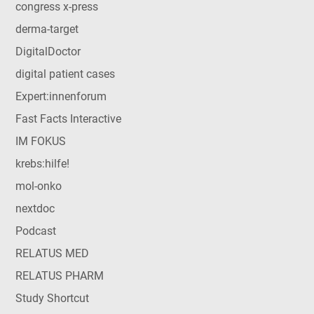
congress x-press
derma-target
DigitalDoctor
digital patient cases
Expert:innenforum
Fast Facts Interactive
IM FOKUS
krebs:hilfe!
mol-onko
nextdoc
Podcast
RELATUS MED
RELATUS PHARM
Study Shortcut