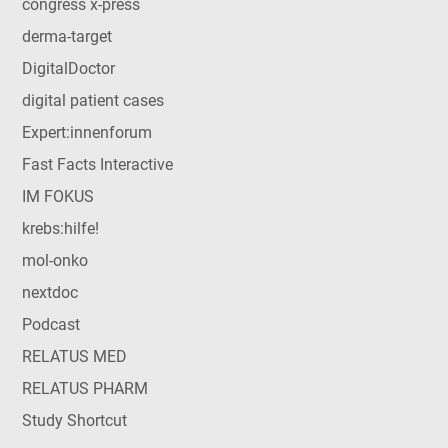
congress x-press
derma-target
DigitalDoctor
digital patient cases
Expert:innenforum
Fast Facts Interactive
IM FOKUS
krebs:hilfe!
mol-onko
nextdoc
Podcast
RELATUS MED
RELATUS PHARM
Study Shortcut