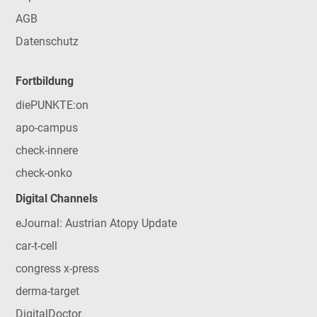
AGB
Datenschutz
Fortbildung
diePUNKTE:on
apo-campus
check-innere
check-onko
Digital Channels
eJournal: Austrian Atopy Update
car-t-cell
congress x-press
derma-target
DigitalDoctor