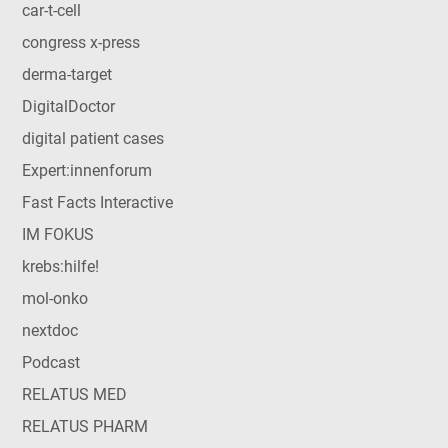
car-t-cell
congress x-press
derma-target
DigitalDoctor
digital patient cases
Expert:innenforum
Fast Facts Interactive
IM FOKUS
krebs:hilfe!
mol-onko
nextdoc
Podcast
RELATUS MED
RELATUS PHARM