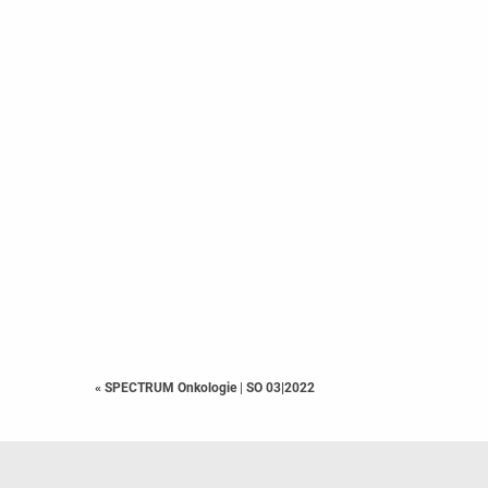
« SPECTRUM Onkologie
|
SO 03|2022