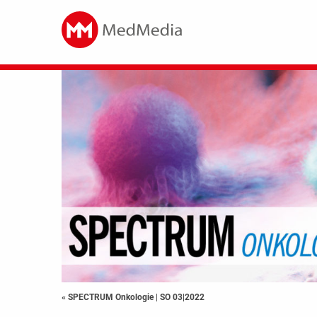
« SPECTRUM Onkologie
|
SO 03|2022