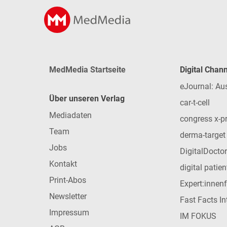
MedMedia Startseite
Digital Chan
eJournal: Au
Über unseren Verlag
car-t-cell
Mediadaten
congress x-p
Team
derma-target
Jobs
DigitalDoctor
Kontakt
digital patie
Print-Abos
Expert:innen
Newsletter
Fast Facts In
Impressum
IM FOKUS