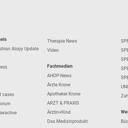
nels
Therapie News
SP
strian Atopy Update
Video
SP
SP
Fachmedien
ress
SPE
AHOP-News
SP
Ärzte Krone
UN
Apotheker Krone
nt cases
Zah
ARZT & PRAXIS
forum
Wei
Ärztin+Kind
teractive
Das Medizinprodukt
Büc