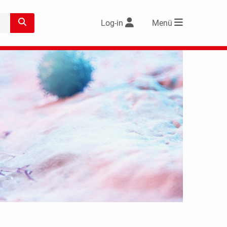
Log-in
Menü