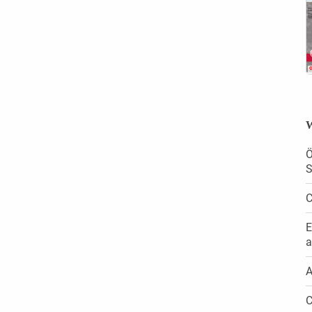
W
Ö
S
C
E
a
A
C