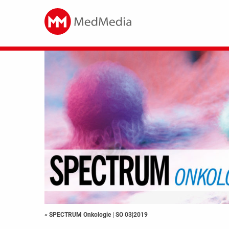
« SPECTRUM Onkologie
|
SO 03|2019