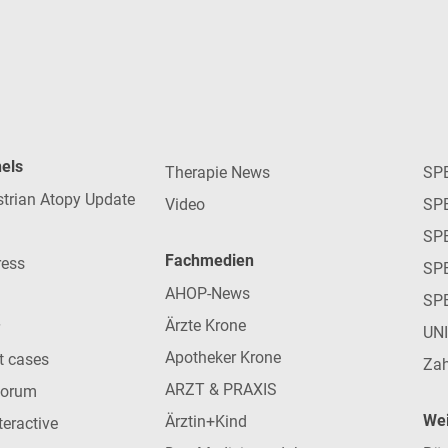
nels
Therapie News
SP
strian Atopy Update
Video
SP
SP
Fachmedien
ress
SPE
AHOP-News
SP
Ärzte Krone
UN
Apotheker Krone
nt cases
Zah
ARZT & PRAXIS
forum
Wei
Ärztin+Kind
teractive