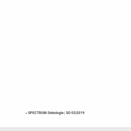
« SPECTRUM Onkologie
|
SO 03|2019