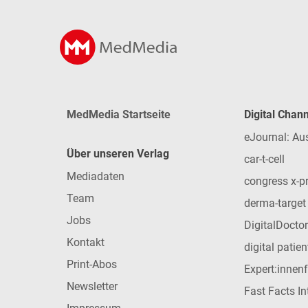
MedMedia Startseite
Digital Chan
eJournal: Au
Über unseren Verlag
car-t-cell
Mediadaten
congress x-p
Team
derma-target
Jobs
DigitalDoctor
Kontakt
digital patie
Print-Abos
Expert:innen
Newsletter
Fast Facts In