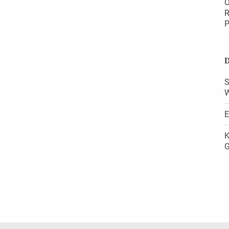
O
R
P
D
S
W
E
K
G