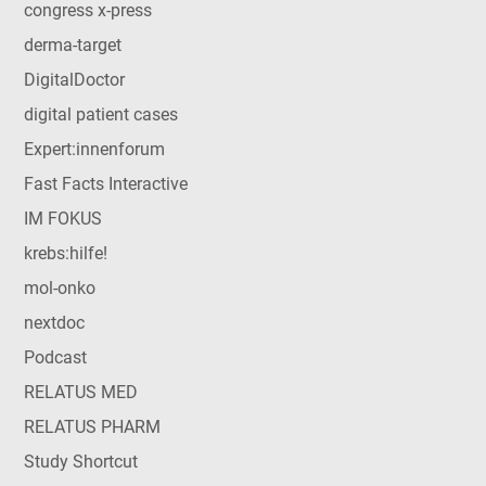
congress x-press
derma-target
DigitalDoctor
digital patient cases
Expert:innenforum
Fast Facts Interactive
IM FOKUS
krebs:hilfe!
mol-onko
nextdoc
Podcast
RELATUS MED
RELATUS PHARM
Study Shortcut