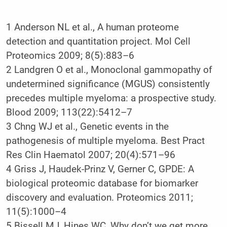
1 Anderson NL et al., A human proteome
detection and quantitation project. Mol Cell
Proteomics 2009; 8(5):883–6
2 Landgren O et al., Monoclonal gammopathy of
undetermined significance (MGUS) consistently
precedes multiple myeloma: a prospective study.
Blood 2009; 113(22):5412–7
3 Chng WJ et al., Genetic events in the
pathogenesis of multiple myeloma. Best Pract
Res Clin Haematol 2007; 20(4):571–96
4 Griss J, Haudek-Prinz V, Gerner C, GPDE: A
biological proteomic database for biomarker
discovery and evaluation. Proteomics 2011;
11(5):1000–4
5 Bissell MJ, Hines WC, Why don’t we get more