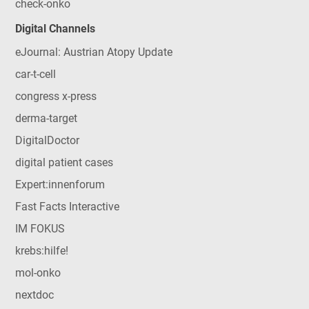
check-onko
Digital Channels
eJournal: Austrian Atopy Update
car-t-cell
congress x-press
derma-target
DigitalDoctor
digital patient cases
Expert:innenforum
Fast Facts Interactive
IM FOKUS
krebs:hilfe!
mol-onko
nextdoc