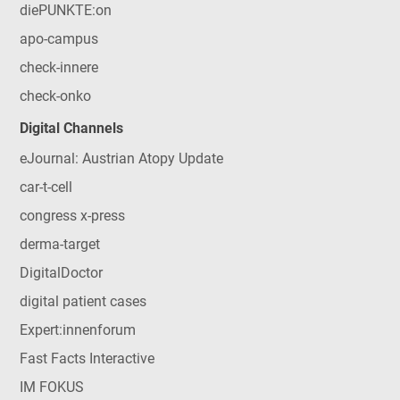
diePUNKTE:on
apo-campus
check-innere
check-onko
Digital Channels
eJournal: Austrian Atopy Update
car-t-cell
congress x-press
derma-target
DigitalDoctor
digital patient cases
Expert:innenforum
Fast Facts Interactive
IM FOKUS