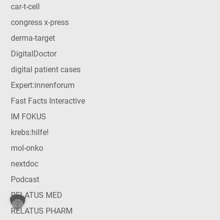
car-t-cell
congress x-press
derma-target
DigitalDoctor
digital patient cases
Expert:innenforum
Fast Facts Interactive
IM FOKUS
krebs:hilfe!
mol-onko
nextdoc
Podcast
RELATUS MED
RELATUS PHARM