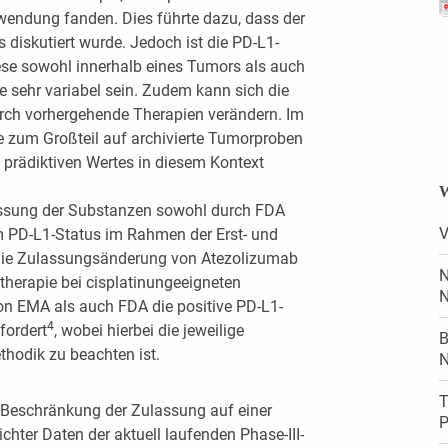
endung fanden. Dies führte dazu, dass der
 diskutiert wurde. Jedoch ist die PD-L1-
iese sowohl innerhalb eines Tumors als auch
sehr variabel sein. Zudem kann sich die
urch vorhergehende Therapien verändern. Im
 zum Großteil auf archivierte Tumorproben
 prädiktiven Wertes in diesem Kontext
W
ulassung der Substanzen sowohl durch FDA
V
 PD-L1-Status im Rahmen der Erst- und
te die Zulassungsänderung von Atezolizumab
N
therapie bei cisplatinungeeigneten
N
von EMA als auch FDA die positive PD-L1-
4
fordert
, wobei hierbei die jeweilige
B
hodik zu beachten ist.
N
T
e Beschränkung der Zulassung auf einer
P
chter Daten der aktuell laufenden Phase-III-