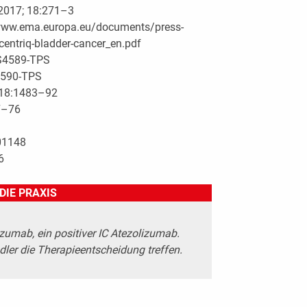
 2017; 18:271–3
www.ema.europa.eu/documents/press-
ecentriq-bladder-cancer_en.pdf
PS4589-TPS
S4590-TPS
; 18:1483–92
67–76
801148
6
DIE PRAXIS
zumab, ein positiver IC Atezolizumab.
dler die Therapieentscheidung treffen.