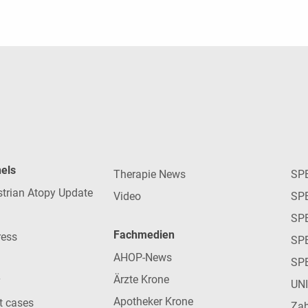
nels
Therapie News
SP
strian Atopy Update
Video
SP
SP
Fachmedien
ress
SPE
AHOP-News
SP
Ärzte Krone
UN
Apotheker Krone
nt cases
Zah