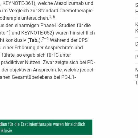
130, KEYNOTE-361), welche Atezolizumab und
S
im Vergleich zur Standard-Chemotherapie
H
5, 6
therapie untersuchen.
K
us den einarmigen Phase-II-Studien für die
K
orte 1] und KEYNOTE-052) waren hinsichtlich
7–9
ht konklusiv (
Tab.
).
Während der CPS
D
u einer Erhöhung der Ansprechrate und
ührte, so ergab sich für IC unter
P
prädiktiver Nutzen. Zwar zeigte sich bei PD-
 der objektiven Ansprechrate, welche jedoch
M
t
ianen Gesamtüberlebens bei PD-L1-
T