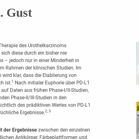
. Gust
 Therapie des Urothelkarzinoms
 sich diese durch ein bisher nie
 – jedoch nur in einer Minderheit in
 im Rahmen der klinischen Studien. Im
n wird klar, dass die Etablierung von
1
 ist.
Nach initialer Euphorie über PD-L1
 auf Daten aus frühen Phase-I/II-Studien,
den Phase-II/III-Studien in den
sichtlich des prädiktiven Wertes von PD-L1
2, 3
rüchliche Ergebnisse.
t der Ergebnisse
zwischen den einzelnen
dlichen Antikörper, Färbeplattformen und