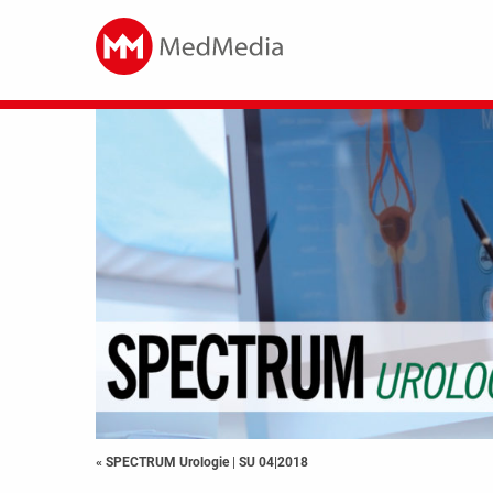
« SPECTRUM Urologie
|
SU 04|2018