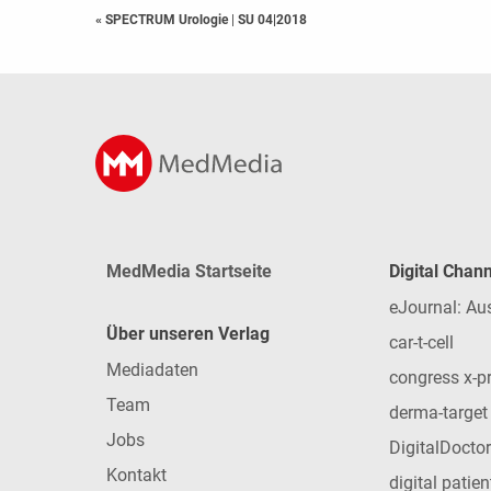
« SPECTRUM Urologie
|
SU 04|2018
MedMedia Startseite
Digital Chan
eJournal: Au
Über unseren Verlag
car-t-cell
Mediadaten
congress x-p
Team
derma-target
Jobs
DigitalDoctor
Kontakt
digital patie