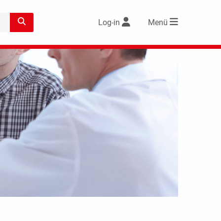
Log-in
Menü