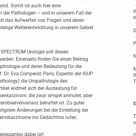
sind. Somit ist auch hier eine
K
 der Pathologen – und in unserem Fall der
K
ch das Aufwerfen von Fragen und deren
tetige Weiterentwicklung in unserem Gebiet
D
P
n SPECTRUM Urologie soll diesen
K
den. Einerseits finden Sie einen Beitrag
ephrologie und deren Bedeutung für die
M
f. Dr. Eva Comperat, Paris, Expertin der ISUP
t
Pathology) die Uropathologie des
T
tikel widmet sich der Austestung für
senkarzinom, die zwar simpel anmutet, aber
erobservervarianz behaftet ist. Zu guter
D
chtigsten Änderungen bei der Einteilung der
T
 Peniskarzinome ins Gedächtnis rufen.
o
eressantes dabei ist!
D