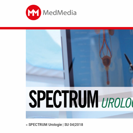
« SPECTRUM Urologie
|
SU 04|2018