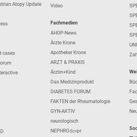
strian Atopy Update
Video
SP
SP
Fachmedien
ress
SPE
AHOP-News
SP
Ärzte Krone
UN
Apotheker Krone
nt cases
Zah
ARZT & PRAXIS
forum
Wei
Ärztin+Kind
teractive
Das Medizinprodukt
Büc
DIABETES FORUM
Fac
FAKTEN der Rheumatologie
Ges
GYN-AKTIV
Neu
neurologisch
Soc
NEPHRO
ED
Script