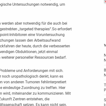
ogische Untersuchungen notwendig, um
.
werden aber notwendig für die auch bei
strebten „targeted therapies“.So erfordert
point-Inhibitoren eine Voruntersuchung
uchungen lassen den Arbeitsaufwand
W
ckfahren der heute, durch die verbesserten
wendigen Obduktionen, jetzt einmal
N
weiterer personeller Ressourcen bedarf.
N
B
 Probleme und Anforderungen mit sich.
N
 noch uropathologisch denkt, kann es
 von anderen Tumoren fehlinterpretiert
T
ne eindeutige Zuordnung zu treffen. Hier
P
ein wird, miteinander zu kommunizieren. Mit
Zukunft Zentren entstehen, die
S
issenschaft setzen. Es kann nicht sein,
H