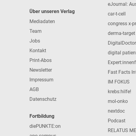
eJournal: Au
Über unseren Verlag
car-t-cell
Mediadaten
congress x-p
Team
derma-target
Jobs
DigitalDoctor
Kontakt
digital patie
Print-Abos
Expert:innen
Newsletter
Fast Facts In
Impressum
IM FOKUS
AGB
krebs:hilfe!
Datenschutz
mol-onko
nextdoc
Fortbildung
Podcast
diePUNKTE:on
RELATUS M
apo-campus