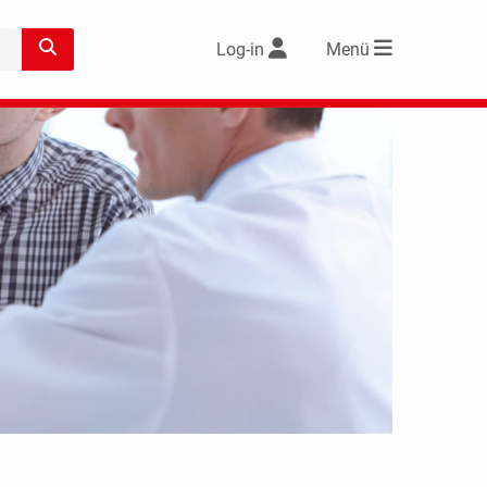
Log-in
Menü