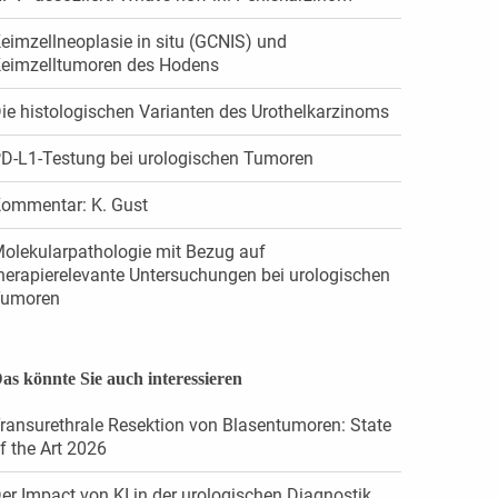
eimzellneoplasie in situ (GCNIS) und
eimzelltumoren des Hodens
ie histologischen Varianten des Urothelkarzinoms
D-L1-Testung bei urologischen Tumoren
ommentar: K. Gust
olekularpathologie mit Bezug auf
herapierelevante Untersuchungen bei urologischen
umoren
as könnte Sie auch interessieren
ransurethrale Resektion von Blasentumoren: State
f the Art 2026
er Impact von KI in der urologischen Diagnostik