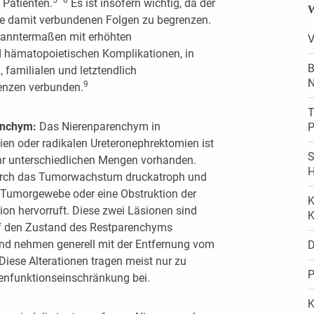
 Patienten.
Es ist insofern wichtig, da der
W
 die damit verbundenen Folgen zu begrenzen.
ekanntermaßen mit erhöhten
V
d hämatopoietischen Komplikationen, in
B
 familialen und letztendlich
N
9
nzen verbunden.
T
enchym:
Das Nierenparenchym in
P
en oder radikalen Ureteronephrektomien ist
S
hr unterschiedlichen Mengen vorhanden.
H
urch das Tumorwachstum druckatroph und
 Tumorgewebe oder eine Obstruktion der
K
on hervorruft. Diese zwei Läsionen sind
K
uf den Zustand des Restparenchyms
und nehmen generell mit der Entfernung vom
D
Diese Alterationen tragen meist nur zu
P
renfunktionseinschränkung bei.
K