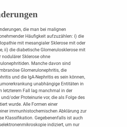
nderungen
nderungen, die man bei malignen
bnehmender Häufigkeit aufzuzählen: i) die
lopathie mit mesangialer Sklerose mit oder
 ii) die diabetische Glomerulosklerose mit
r nodulärer Sklerose ohne
rulonephritiden. Manche davon sind
embranöse Glomerulonephritis, die
itis und die IgA-Nephritis es sein können,
Tumorerkrankung unabhängige Entitäten in
In letzterem Fall lag manchmal in der
nd/oder Proteinurie vor, die als Folge des
iert wurde. Alle Formen einer
 einer immunhistochemischen Abklärung zur
 Klassifikation. Gegebenenfalls ist auch
elektronenmikroskopie indiziert, um nur