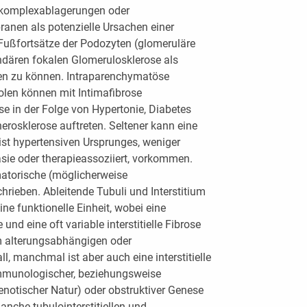
nkomplexablagerungen oder
anen als potenzielle Ursachen einer
Fußfortsätze der Podozyten (glomeruläre
ndären fokalen Glomerulosklerose als
ßen zu können. Intraparenchymatöse
iolen können mit Intimafibrose
se in der Folge von Hypertonie, Diabetes
herosklerose auftreten. Seltener kann eine
st hypertensiven Ursprunges, weniger
sie oder therapieassoziiert, vorkommen.
atorische (möglicherweise
hrieben. Ableitende Tubuli und Interstitium
eine funktionelle Einheit, wobei eine
nd eine oft variable interstitielle Fibrose
em alterungsabhängigen oder
, manchmal ist aber auch eine interstitielle
immunologischer, beziehungsweise
stenotischer Natur) oder obstruktiver Genese
nche tubulointerstitiellen und