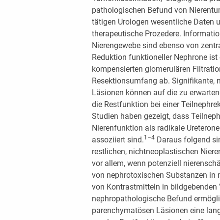
pathologischen Befund von Nierentum
tätigen Urologen wesentliche Daten 
therapeutische Prozedere. Informati
Nierengewebe sind ebenso von zentra
Reduktion funktioneller Nephrone ist
kompensierten glomerulären Filtrati
Resektionsumfang ab. Signifikante, 
Läsionen können auf die zu erwartend
die Restfunktion bei einer Teilnephr
Studien haben gezeigt, dass Teilneph
Nierenfunktion als radikale Ureteron
1–4
assoziiert sind.
Daraus folgend si
restlichen, nichtneoplastischen Nier
vor allem, wenn potenziell nierensc
von nephrotoxischen Substanzen in 
von Kontrastmitteln in bildgebenden 
nephropathologische Befund ermögli
parenchymatösen Läsionen eine lang