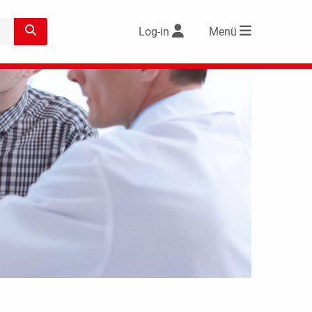
Log-in
Menü