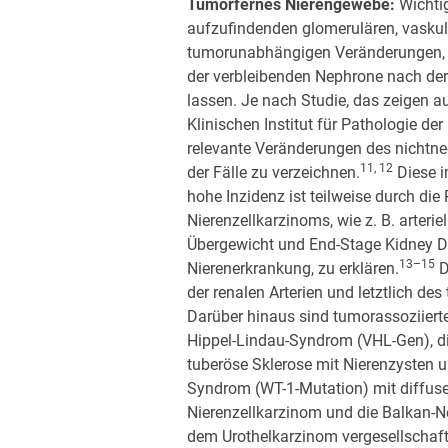
Tumorfernes Nierengewebe:
Wichtig
aufzufindenden glomerulären, vaskulär
tumorunabhängigen Veränderungen, w
der verbleibenden Nephrone nach der 
lassen. Je nach Studie, das zeigen 
Klinischen Institut für Pathologie der
relevante Veränderungen des nichtn
11, 12
der Fälle zu verzeichnen.
Diese i
hohe Inzidenz ist teilweise durch die
Nierenzellkarzinoms, wie z. B. arterie
Übergewicht und End-Stage Kidney Di
13–15
Nierenerkrankung, zu erklären.
D
der renalen Arterien und letztlich des
Darüber hinaus sind tumorassoziierte
Hippel-Lindau-Syndrom (VHL-Gen), di
tuberöse Sklerose mit Nierenzysten 
Syndrom (WT-1-Mutation) mit diffuse
Nierenzellkarzinom und die Balkan-Nep
dem Urothelkarzinom vergesellschaft