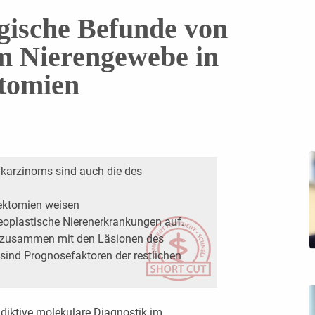
gische Befunde von
m Nierengewebe in
tomien
llkarzinoms sind auch die des
rektomien weisen
eoplastische Nierenerkrankungen auf.
 zusammen mit den Läsionen des
ind Prognosefaktoren der restlichen
ädiktive molekulare Diagnostik im