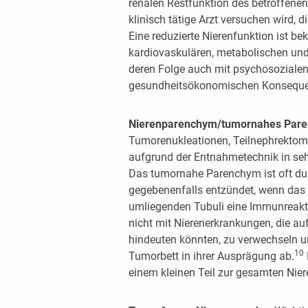
renalen Restfunktion des betroffenen
klinisch tätige Arzt versuchen wird,
Eine reduzierte Nierenfunktion ist b
kardiovaskulären, metabolischen un
deren Folge auch mit psychosozialen,
gesundheitsökonomischen Konseque
Nierenparenchym/tumornahes Par
Tumorenukleationen, Teilnephrektomi
aufgrund der Entnahmetechnik in se
Das tumornahe Parenchym ist oft d
gegebenenfalls entzündet, wenn das
umliegenden Tubuli eine Immunreakti
nicht mit Nierenerkrankungen, die a
hindeuten könnten, zu verwechseln 
10
Tumorbett in ihrer Ausprägung ab.
einem kleinen Teil zur gesamten Nie