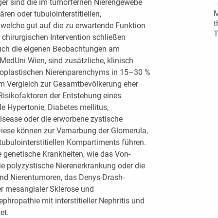
er sind die im tumorfernen Nierengewebe
M
en oder tubulointerstitiellen,
t
elche gut auf die zu erwartende Funktion
T
chirurgischen Intervention schließen
auch die eigenen Beobachtungen am
 MedUni Wien, sind zusätzliche, klinisch
eoplastischen Nierenparenchyms in 15–30 %
m Vergleich zur Gesamtbevölkerung eher
 Risikofaktoren der Entstehung eines
lle Hypertonie, Diabetes mellitus,
sease oder die erworbene zystische
iese können zur Vernarbung der Glomerula,
 tubulointerstitiellen Kompartiments führen.
 genetische Krankheiten, wie das Von-
e polyzystische Nierenerkrankung oder die
und Nierentumoren, das Denys-Drash-
r mesangialer Sklerose und
hropathie mit interstitieller Nephritis und
et.