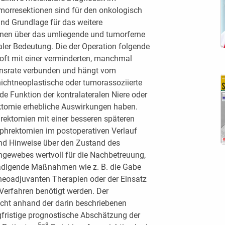
orresektionen sind für den onkologisch
und Grundlage für das weitere
onen über das umliegende und tumorferne
ler Bedeutung. Die der Operation folgende
 oft mit einer verminderten, manchmal
onsrate verbunden und hängt vom
nichtneoplastische oder tumorassoziierte
e Funktion der kontralateralen Niere oder
ektomie erhebliche Auswirkungen haben.
rektomien mit einer besseren späteren
ephrektomien im postoperativen Verlauf
nd Hinweise über den Zustand des
engewebes wertvoll für die Nachbetreuung,
hädigende Maßnahmen wie z. B. die Gabe
neoadjuvanten Therapien oder der Einsatz
Verfahren benötigt werden. Der
cht anhand der darin beschriebenen
fristige prognostische Abschätzung der
5–8