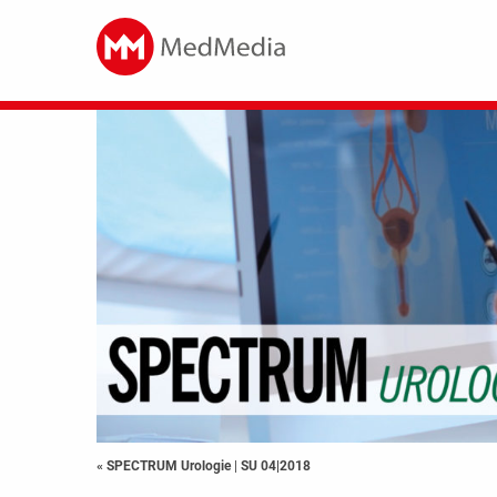
« SPECTRUM Urologie
|
SU 04|2018