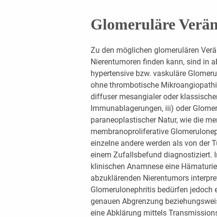
Glomeruläre Verä
Zu den möglichen glomerulären Verä
Nierentumoren finden kann, sind in a
hypertensive bzw. vaskuläre Glomeru
ohne thrombotische Mikroangiopathie,
diffuser mesangialer oder klassische
Immunablagerungen, iii) oder Glome
paraneoplastischer Natur, wie die m
membranoproliferative Glomerulonephr
einzelne andere werden als von der 
einem Zufallsbefund diagnostiziert. 
klinischen Anamnese eine Hämaturie u
abzuklärenden Nierentumors interpret
Glomerulonephritis bedürfen jedoch
genauen Abgrenzung beziehungsweise
eine Abklärung mittels Transmissions