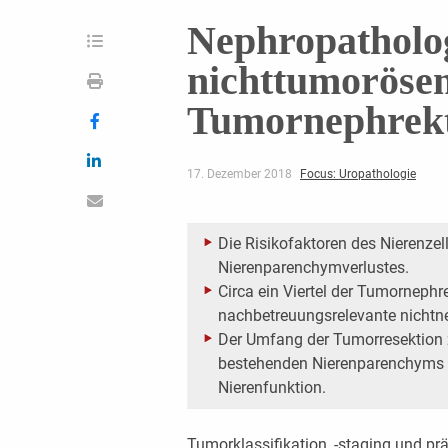
Nephropatholo
nichttumoröse
Tumornephrek
17. Dezember 2018
Focus: Uropathologie
Die Risikofaktoren des Nierenze
Nierenparenchymverlustes.
Circa ein Viertel der Tumorneph
nachbetreuungsrelevante nichtn
Der Umfang der Tumorresektion
bestehenden Nierenparenchyms s
Nierenfunktion.
Tumorklassifikation, -staging und pr