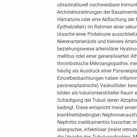
ultrastrukturell nachweisbare Immu
Architekturstörungen der Basalmembr
Hämaturie oder eine Abflachung der 
Epithelzellen) im Rahmen einer seku
Ursache einer Proteinurie ausschlie
Nierenarterienäste und kleinere Arter
beziehungsweise arteriolärer Hyalino
mellitus oder einer generalisierten At
thrombotische Mikroangiopathie, mei
häufig als Ausdruck einer Paraneopla
Einzelbeobachtungen haben inflamm
paraneoplastische) Vaskulitiden besc
bilden als tubulointerstitieller Raum 
Schädigung der Tubuli deren Atrophie u
bedingt. Diese entspricht meist ein
krankheitsbedingten Nephronenausfall
Nephritis medikamentös toxischer, 
allergischer, infektiöser (meist retro
die Ursache des Tubulusschadens. Ma