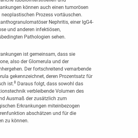
krankungen können auch einen tumorösen
 neoplastischen Prozess vortäuschen.
nthogranulomatöser Nephritis, einer IgG4-
ose und anderen infektiösen,
sbedingten Pathologien sehen.
krankungen ist gemeinsam, dass sie
rone, also der Glomerula und der
nhergehen. Der fortschreitend vernarbende
rula gekennzeichnet, deren Prozentsatz für
8
ch ist.
Daraus folgt, dass sowohl das
ktionstechnik verbleibende Volumen des
und Ausmaß der zusätzlich zum
gischen Erkrankungen miteinbezogen
erenfunktion abschätzen und für die
en zu können.