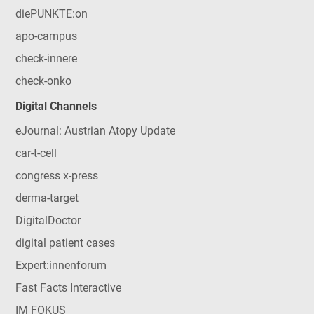
diePUNKTE:on
apo-campus
check-innere
check-onko
Digital Channels
eJournal: Austrian Atopy Update
car-t-cell
congress x-press
derma-target
DigitalDoctor
digital patient cases
Expert:innenforum
Fast Facts Interactive
IM FOKUS